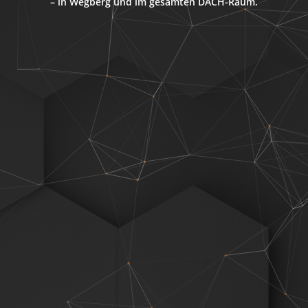
– in Wegberg und im gesamten DACH-Raum.