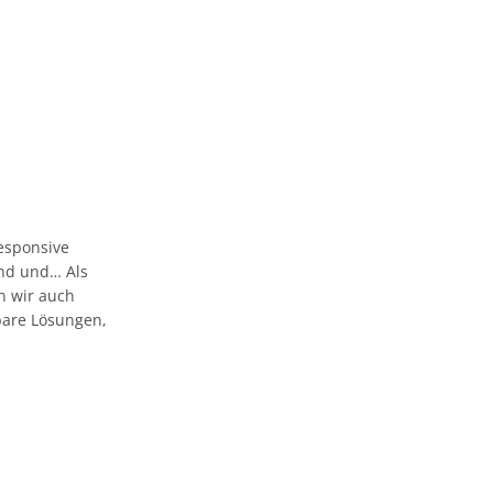
esponsive
 und und… Als
n wir auch
bare Lösungen,