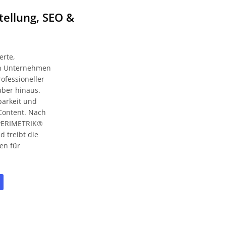
tellung, SEO &
erte,
zen Unternehmen
ofessioneller
über hinaus.
barkeit und
Content. Nach
t PERIMETRIK®
 treibt die
en für