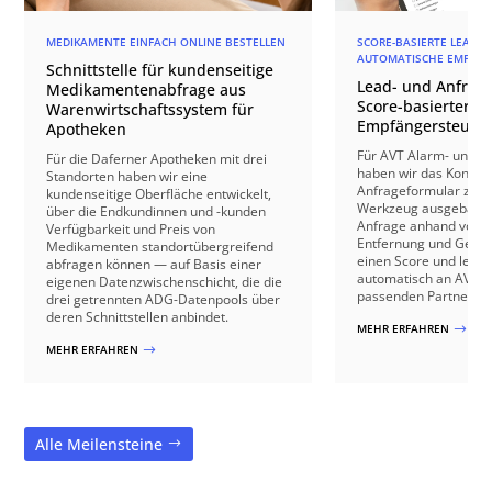
MEDIKAMENTE EINFACH ONLINE BESTELLEN
SCORE-BASIERTE LEAD-Q
AUTOMATISCHE EMPFÄN
Schnittstelle für kundenseitige
Lead- und Anfrage
Medikamentenabfrage aus
Score-basierter
Warenwirtschaftssystem für
Empfängersteuer
Apotheken
Für AVT Alarm- und V
Für die Daferner Apotheken mit drei
haben wir das Kontakt
Standorten haben wir eine
Anfrageformular zu e
kundenseitige Oberfläche entwickelt,
Werkzeug ausgebaut: 
über die Endkundinnen und -kunden
Anfrage anhand von B
Verfügbarkeit und Preis von
Entfernung und Gebäu
Medikamenten standortübergreifend
einen Score und leite
abfragen können — auf Basis einer
automatisch an AVT o
eigenen Datenzwischenschicht, die die
passenden Partnerbetr
drei getrennten ADG-Datenpools über
deren Schnittstellen anbindet.
MEHR ERFAHREN
$
MEHR ERFAHREN
$
Alle Meilensteine