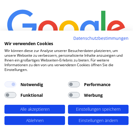
Datenschutzbestimmungen
Wir verwenden Cookies
Wir können diese zur Analyse unserer Besucherdaten platzieren, um
unsere Webseite zu verbessern, personalisierte Inhalte anzuzeigen und
Wie komm
|
Ihnen ein großartiges Webseiten-Erlebnis zu bieten. Für weitere
Informationen zu den von uns verwendeten Cookies öffnen Sie die
Einstellungen.
TOP SEO DURCH DYNAMISCHE INHALTE
Notwendig
Performance
SEO-Agentur Kempen ? PERIMETRIK®!
Funktional
Werbung
PERIMETRIK® hat eine besonders erfolgreiche SEO
Alle akzeptieren
Einstellungen speichern
Methode entwickelt, die alle wesentlichen Bereiche
abdeckt: Recherche und Konzeption, technische
Ablehnen
Einstellungen ändern
Optimierung, redaktionellen Support und regelmäßiges
SEO Monitoring. Unsere SEO-Leistungen umfassen u.A.: