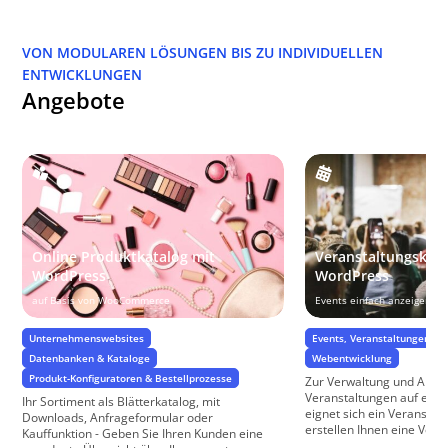
VON MODULAREN LÖSUNGEN BIS ZU INDIVIDUELLEN
ENTWICKLUNGEN
Angebote
Online Produktkatalog mit
Veranstaltungskale
WordPress
WordPress
auf Basis von WooCommerce
Events einfach anzeigen
Unternehmenswebsites
Events, Veranstaltungen & 
Datenbanken & Kataloge
Webentwicklung
Produkt-Konfiguratoren & Bestellprozesse
Zur Verwaltung und Anze
Veranstaltungen auf ein
Ihr Sortiment als Blätterkatalog, mit
eignet sich ein Veranstal
Downloads, Anfrageformular oder
erstellen Ihnen eine Veran
Kauffunktion - Geben Sie Ihren Kunden eine