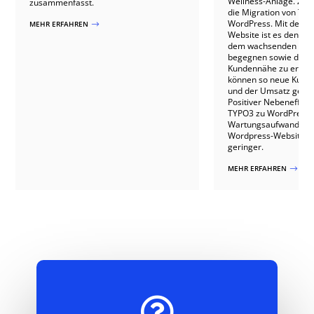
Wellness-Anlage. Zen
zusammenfasst.
die Migration von TYP
WordPress. Mit der n
MEHR ERFAHREN
$
Website ist es den Be
dem wachsenden Konk
begegnen sowie die B
Kundennähe zu erhöhen
können so neue Kunde
und der Umsatz geste
Positiver Nebeneffekt
TYPO3 zu WordPress:
Wartungsaufwand für 
Wordpress-Website ist
geringer.
MEHR ERFAHREN
$
