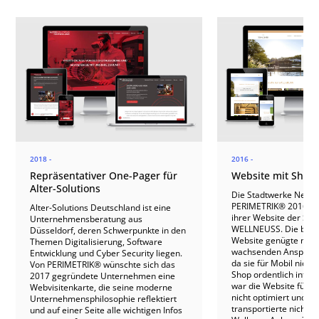
2018 -
2016 -
Repräsentativer One-Pager für
Website mit Shop 
Alter-Solutions
Die Stadtwerke Neuss
PERIMETRIK® 2016 mi
Alter-Solutions Deutschland ist eine
ihrer Website der Sa
Unternehmensberatung aus
WELLNEUSS. Die bis 
Düsseldorf, deren Schwerpunkte in den
Website genügte nich
Themen Digitalisierung, Software
wachsenden Ansprüch
Entwicklung und Cyber Security liegen.
da sie für Mobil nicht
Von PERIMETRIK® wünschte sich das
Shop ordentlich integ
2017 gegründete Unternehmen eine
war die Website für 
Webvisitenkarte, die seine moderne
nicht optimiert und d
Unternehmensphilosophie reflektiert
transportierte nicht 
und auf einer Seite alle wichtigen Infos