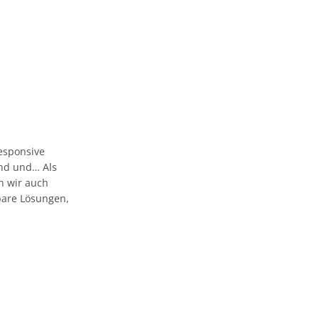
esponsive
 und und… Als
n wir auch
bare Lösungen,