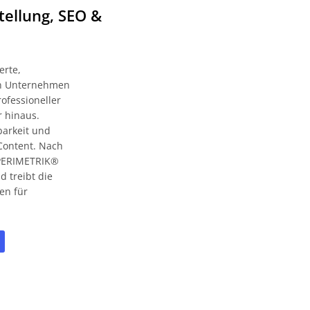
tellung, SEO &
erte,
zen Unternehmen
ofessioneller
r hinaus.
barkeit und
Content. Nach
t PERIMETRIK®
 treibt die
en für