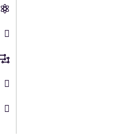




