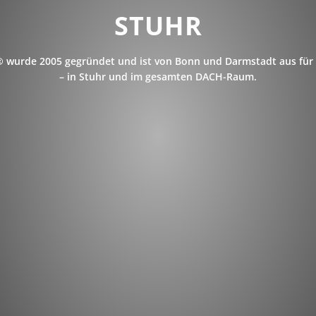
STUHR
 wurde 2005 gegründet und ist von Bonn und Darmstadt aus für 
– in Stuhr und im gesamten DACH-Raum.