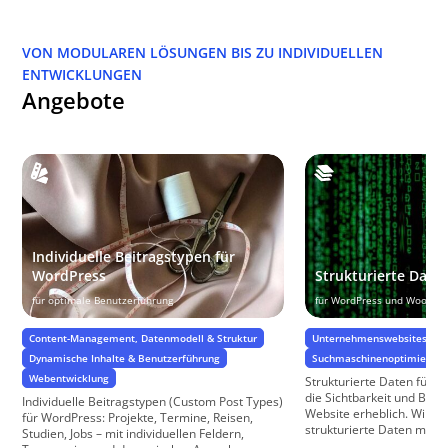
VON MODULAREN LÖSUNGEN BIS ZU INDIVIDUELLEN
ENTWICKLUNGEN
Angebote
Individuelle Beitragstypen für
WordPress
Strukturierte Date
für optimale Benutzerführung
für WordPress und WooCo
Content-Management, Datenmodell & Struktur
Unternehmenswebsites
J
Dynamische Inhalte & Benutzerführung
Suchmaschinenoptimierung
Webentwicklung
Strukturierte Daten für 
die Sichtbarkeit und Benu
Individuelle Beitragstypen (Custom Post Types)
Website erheblich. Wir i
für WordPress: Projekte, Termine, Reisen,
strukturierte Daten mit To
Studien, Jobs – mit individuellen Feldern,