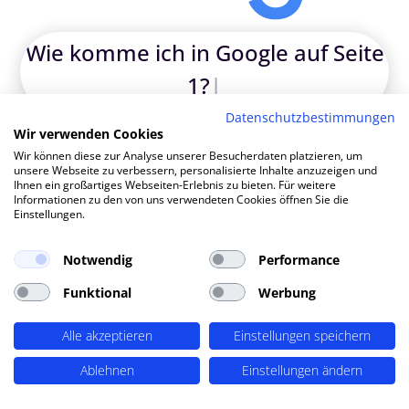
Wie komme i
|
TOP SEO DURCH DYNAMISCHE INHALTE
Datenschutzbestimmungen
SEO-Agentur Achim ? PERIMETRIK®!
Wir verwenden Cookies
Wir können diese zur Analyse unserer Besucherdaten platzieren, um
unsere Webseite zu verbessern, personalisierte Inhalte anzuzeigen und
Ihnen ein großartiges Webseiten-Erlebnis zu bieten. Für weitere
PERIMETRIK® hat eine besonders erfolgreiche SEO
Informationen zu den von uns verwendeten Cookies öffnen Sie die
Einstellungen.
Methode entwickelt, die alle wesentlichen Bereiche
abdeckt: Recherche und Konzeption, technische
Optimierung, redaktionellen Support und regelmäßiges
Notwendig
Performance
SEO Monitoring. Unsere SEO-Leistungen umfassen u.A.:
Funktional
Werbung
SEO-Analysen und Keyword Recherche
(OnPage SEO
Analysen, Keyword Recherchen, Mitbewerber-Analyse,
Alle akzeptieren
Einstellungen speichern
detaillierte Keyword Analysen), Entwicklung von
Ablehnen
Einstellungen ändern
Redaktionsplänen,
Aufbau von Strukturen für dynamische Inhalte
,