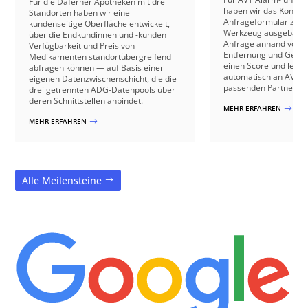
Für die Daferner Apotheken mit drei
haben wir das Kontakt
Standorten haben wir eine
Anfrageformular zu e
kundenseitige Oberfläche entwickelt,
Werkzeug ausgebaut: 
über die Endkundinnen und -kunden
Anfrage anhand von B
Verfügbarkeit und Preis von
Entfernung und Gebäu
Medikamenten standortübergreifend
einen Score und leite
abfragen können — auf Basis einer
automatisch an AVT o
eigenen Datenzwischenschicht, die die
passenden Partnerbetr
drei getrennten ADG-Datenpools über
deren Schnittstellen anbindet.
MEHR ERFAHREN
$
MEHR ERFAHREN
$
Alle Meilensteine