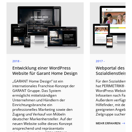
2018 -
2017 -
Entwicklung einer WordPress
Webportal des
Website für Garant Home Design
Sozialdienstleiste
„GARANT Home Design“ ist ein
Für den Sozialdienstle
internationales Franchise-Konzept der
hat PERIMETRIK® ein
GARANT Gruppe. Das System
WordPress Website mi
ermöglicht mittelständigen
Infoseiten nach Fachbe
Unternehmen und Händlern der
Außerdem verfügt die 
Einrichtungsbranche ein
Hilfefinder, mit dem 
professionelles Marketing sowie den
geeigneten Angeboten
Zugang und Verkauf von Möbeln
Zielgruppe suchen ka
deutscher Markenhersteller. Auf der
neuen Website sollte dieses Konzept
MEHR ERFAHREN
$
ansprechend und repräsentativ