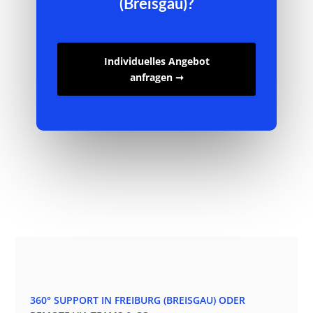
(Breisgau)?
Individuelles Angebot
anfragen ➞
360° SUPPORT IN FREIBURG (BREISGAU) ODER