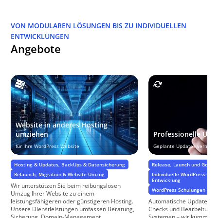
VON MODULAREN LÖSUNGEN BIS ZU INDIVIDUELLEN
ENTWICKLUNGEN
Angebote
Website in anderes Hosting
umziehen
Professionelle Upd
für Ihre WordPress Website
Geplante Updates vermeid
Hosting & Updates, BackUps & Datensicherung
Release, Launch und GoLive
Relaunch, Migration & Website-Umzug
Individuelle WordPress-Pro
Entwicklung
Wir unterstützen Sie beim reibungslosen
WordPress Schulungen & Su
Umzug Ihrer Website zu einem
leistungsfähigeren oder günstigeren Hosting.
Automatische Updates, a
Unsere Dienstleistungen umfassen Beratung,
Checks und Bearbeitung i
Sicherung, Domain-Management, ...
Systemen – wir kümmern 