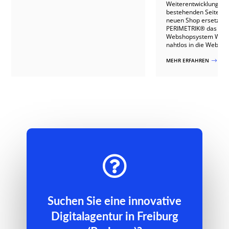
Weiterentwicklung de
bestehenden Seite, di
neuen Shop ersetzt w
PERIMETRIK® das weit
Webshopsystem Wo
nahtlos in die Website 
MEHR ERFAHREN
$

Suchen Sie eine innovative
Digitalagentur in Freiburg