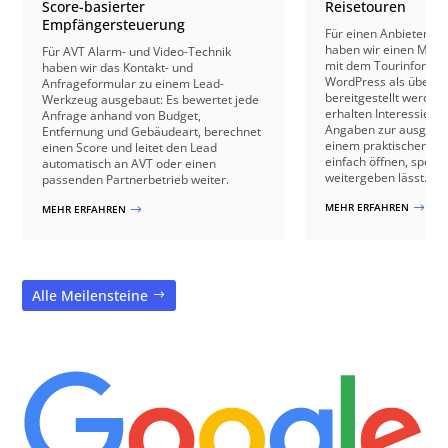
Score-basierter
Reisetouren
Empfängersteuerung
Für einen Anbieter vo
haben wir einen Mecha
Für AVT Alarm- und Video-Technik
mit dem Tourinformat
haben wir das Kontakt- und
WordPress als übersic
Anfrageformular zu einem Lead-
bereitgestellt werden
Werkzeug ausgebaut: Es bewertet jede
erhalten Interessierte
Anfrage anhand von Budget,
Angaben zur ausgewäh
Entfernung und Gebäudeart, berechnet
einem praktischen For
einen Score und leitet den Lead
einfach öffnen, speic
automatisch an AVT oder einen
weitergeben lässt.
passenden Partnerbetrieb weiter.
MEHR ERFAHREN
$
MEHR ERFAHREN
$
Alle Meilensteine