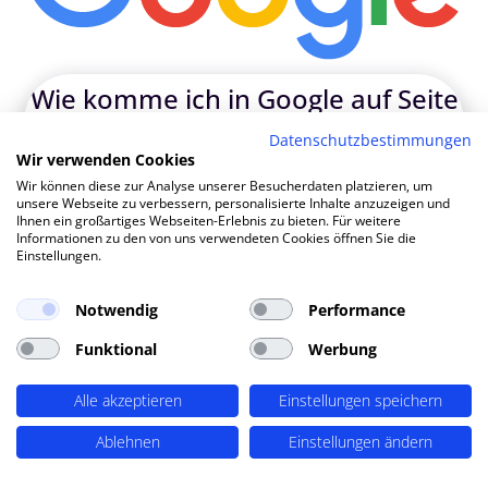
W
|
Datenschutzbestimmungen
Wir verwenden Cookies
TOP SEO DURCH DYNAMISCHE INHALTE
Wir können diese zur Analyse unserer Besucherdaten platzieren, um
SEO-Agentur Freiburg (Breisgau) ?
unsere Webseite zu verbessern, personalisierte Inhalte anzuzeigen und
Ihnen ein großartiges Webseiten-Erlebnis zu bieten. Für weitere
PERIMETRIK®!
Informationen zu den von uns verwendeten Cookies öffnen Sie die
Einstellungen.
PERIMETRIK® hat eine besonders erfolgreiche SEO
Notwendig
Performance
Methode entwickelt, die alle wesentlichen Bereiche
Funktional
Werbung
abdeckt: Recherche und Konzeption, technische
Optimierung, redaktionellen Support und regelmäßiges
SEO Monitoring. Unsere SEO-Leistungen umfassen u.A.:
Alle akzeptieren
Einstellungen speichern
SEO-Analysen und Keyword Recherche
(OnPage SEO
Ablehnen
Einstellungen ändern
Analysen, Keyword Recherchen, Mitbewerber-Analyse,