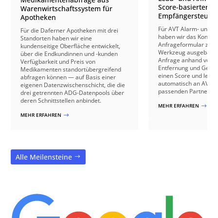
Score-basierter
Warenwirtschaftssystem für
Empfängersteuer
Apotheken
Für AVT Alarm- und V
Für die Daferner Apotheken mit drei
haben wir das Kontakt
Standorten haben wir eine
Anfrageformular zu e
kundenseitige Oberfläche entwickelt,
Werkzeug ausgebaut: 
über die Endkundinnen und -kunden
Anfrage anhand von B
Verfügbarkeit und Preis von
Entfernung und Gebäu
Medikamenten standortübergreifend
einen Score und leite
abfragen können — auf Basis einer
automatisch an AVT o
eigenen Datenzwischenschicht, die die
passenden Partnerbetr
drei getrennten ADG-Datenpools über
deren Schnittstellen anbindet.
MEHR ERFAHREN
$
MEHR ERFAHREN
$
Alle Meilensteine