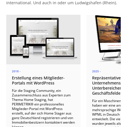
international. Und auch in oder um Ludwigshafen (Rhein).
2018 -
2025 -
Erstellung eines Mitglieder-
Repräsentative
Portals mit WordPress
Unternehmensweb
Unterbereichen fü
Für die Staging Community, ein
Geschäftsfelder
Zusammenschluss aus Experten zum
Thema Home Staging, hat
Für ein Maschinenba
PERIMETRIK® ein professionelles
haben wir eine anspr
Mitglieder-Portal mit WordPress
mehrsprachige WordP
erstellt, auf der sich Home Stager aus
WPML in Deutsch und 
ganz Deutschland registrieren und von
entwickelt. Die vier G
Immobilienbesitzern kontaktiert werden
wurden jeweils als ei
können.