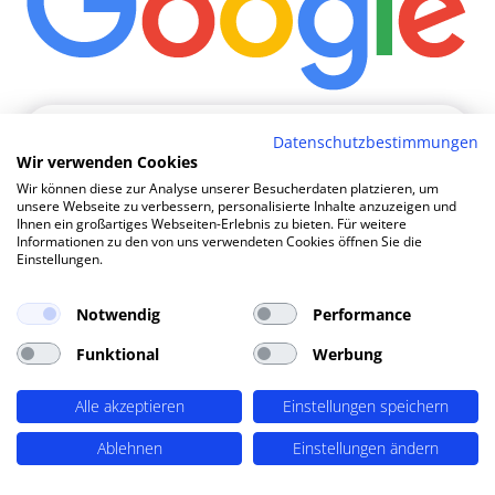
Wie komme ich in Google auf Seit
|
Datenschutzbestimmungen
Wir verwenden Cookies
Wir können diese zur Analyse unserer Besucherdaten platzieren, um
TOP SEO DURCH DYNAMISCHE INHALTE
unsere Webseite zu verbessern, personalisierte Inhalte anzuzeigen und
Ihnen ein großartiges Webseiten-Erlebnis zu bieten. Für weitere
SEO-Agentur Ludwigshafen (Rhein) ?
Informationen zu den von uns verwendeten Cookies öffnen Sie die
PERIMETRIK®!
Einstellungen.
Notwendig
Performance
PERIMETRIK® hat eine besonders erfolgreiche SEO
Funktional
Werbung
Methode entwickelt, die alle wesentlichen Bereiche
abdeckt: Recherche und Konzeption, technische
Alle akzeptieren
Einstellungen speichern
Optimierung, redaktionellen Support und regelmäßiges
SEO Monitoring. Unsere SEO-Leistungen umfassen u.A.:
Ablehnen
Einstellungen ändern
SEO-Analysen und Keyword Recherche
(OnPage SEO