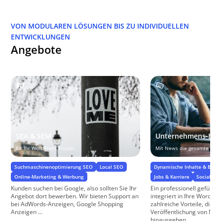
VON MODULAREN LÖSUNGEN BIS ZU INDIVIDUELLEN
ENTWICKLUNGEN
Angebote
SEA & SEM
Unternehmens-Blo
für Ihr WordPress Projekt
Mit News die gesamte Webs
Suchmaschinenoptimierung SEO
Local SEO
Dynamische Inhalte & Benu
Online-Marketing & Werbung
Jobs & Karriere
Social Med
Kunden suchen bei Google, also sollten Sie Ihr
Ein professionell geführ
Angebot dort bewerben. Wir bieten Support an
integriert in Ihre WordPre
bei AdWords-Anzeigen, Google Shopping
zahlreiche Vorteile, die w
Anzeigen ...
Veröffentlichung von Neu
hinausgehen. ...