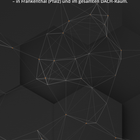
– in Frankenthal (Pfalz) und im gesamten DACH-Raum.