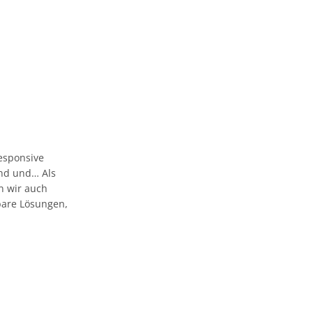
esponsive
 und und… Als
n wir auch
bare Lösungen,