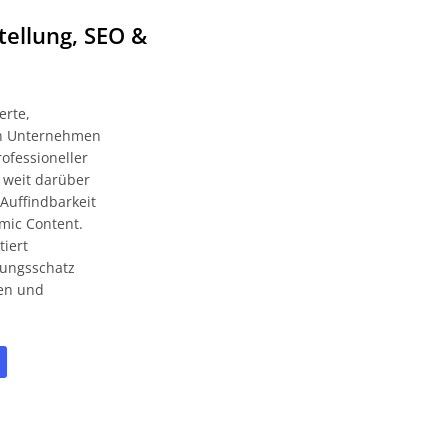
tellung, SEO &
erte,
zen Unternehmen
ofessioneller
 weit darüber
Auffindbarkeit
mic Content.
tiert
rungsschatz
ien und