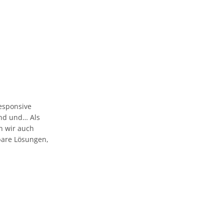
esponsive
 und und… Als
n wir auch
bare Lösungen,