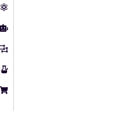




