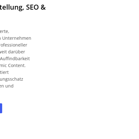
tellung, SEO &
erte,
zen Unternehmen
ofessioneller
weit darüber
Auffindbarkeit
mic Content.
tiert
rungsschatz
ien und