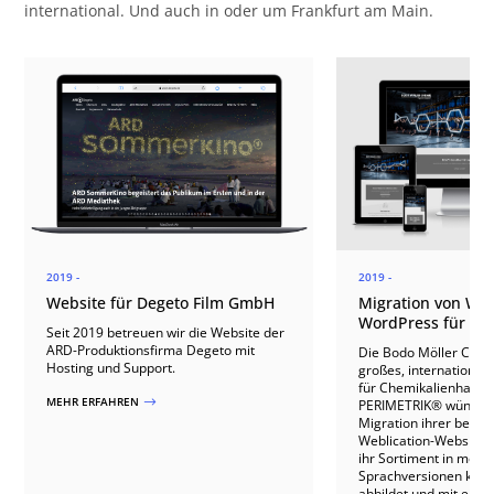
international. Und auch in oder um Frankfurt am Main.
2019 -
2019 -
Website für Degeto Film GmbH
Migration von Web
WordPress für B
Seit 2019 betreuen wir die Website der
ARD-Produktionsfirma Degeto mit
Die Bodo Möller Chem
Hosting und Support.
großes, internationa
für Chemikalienhande
MEHR ERFAHREN
$
PERIMETRIK® wünschte
Migration ihrer best
Weblication-Website z
ihr Sortiment in mehr
Sprachversionen klar s
abbildet und mit eine