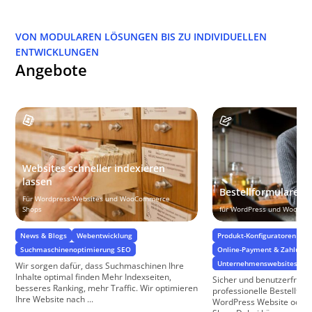
VON MODULAREN LÖSUNGEN BIS ZU INDIVIDUELLEN
ENTWICKLUNGEN
Angebote
Websites schneller indexieren
lassen
Bestellformulare
Für Wordpress-Websites und WooCommerce
Shops
für WordPress und WooCo
News & Blogs
Webentwicklung
Produkt-Konfiguratoren & B
Suchmaschinenoptimierung SEO
Online-Payment & Zahlungs
Unternehmenswebsites
Wir sorgen dafür, dass Suchmaschinen Ihre
Inhalte optimal finden Mehr Indexseiten,
Sicher und benutzerfreund
besseres Ranking, mehr Traffic. Wir optimieren
professionelle Bestellform
Ihre Website nach ...
WordPress Website oder