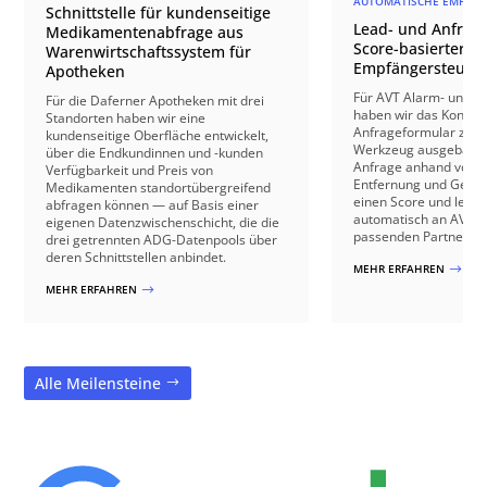
AUTOMATISCHE EMPFÄN
Schnittstelle für kundenseitige
Lead- und Anfrage
Medikamentenabfrage aus
Score-basierter
Warenwirtschaftssystem für
Empfängersteuer
Apotheken
Für AVT Alarm- und V
Für die Daferner Apotheken mit drei
haben wir das Kontakt
Standorten haben wir eine
Anfrageformular zu e
kundenseitige Oberfläche entwickelt,
Werkzeug ausgebaut: 
über die Endkundinnen und -kunden
Anfrage anhand von B
Verfügbarkeit und Preis von
Entfernung und Gebäu
Medikamenten standortübergreifend
einen Score und leite
abfragen können — auf Basis einer
automatisch an AVT o
eigenen Datenzwischenschicht, die die
passenden Partnerbetr
drei getrennten ADG-Datenpools über
deren Schnittstellen anbindet.
MEHR ERFAHREN
$
MEHR ERFAHREN
$
Alle Meilensteine