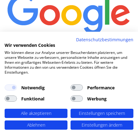
Datenschutzbestimmungen
Wie komme ich in Google auf Seite
Wir verwenden Cookies
Wir können diese zur Analyse unserer Besucherdaten platzieren, um
1?
|
unsere Webseite zu verbessern, personalisierte Inhalte anzuzeigen und
Ihnen ein großartiges Webseiten-Erlebnis zu bieten. Für weitere
Informationen zu den von uns verwendeten Cookies öffnen Sie die
Einstellungen.
TOP SEO DURCH DYNAMISCHE INHALTE
SEO-Agentur Frankfurt am Main ?
Notwendig
Performance
PERIMETRIK®!
Funktional
Werbung
Alle akzeptieren
Einstellungen speichern
PERIMETRIK® hat eine besonders erfolgreiche SEO
Methode entwickelt, die alle wesentlichen Bereiche
Ablehnen
Einstellungen ändern
abdeckt: Recherche und Konzeption, technische
Optimierung, redaktionellen Support und regelmäßiges