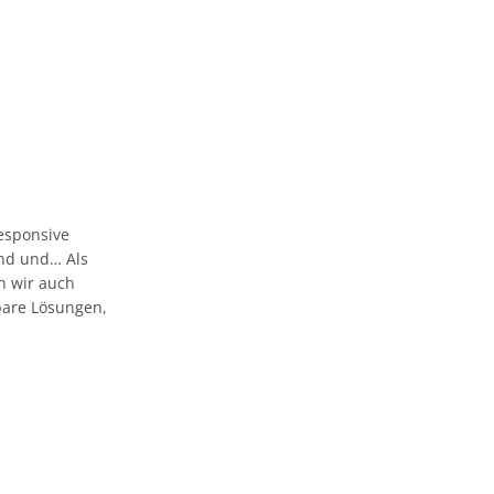
esponsive
 und und… Als
n wir auch
bare Lösungen,