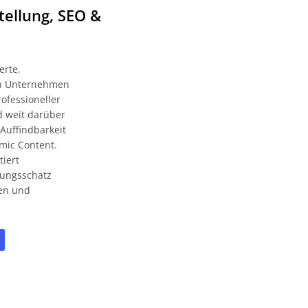
tellung, SEO &
erte,
zen Unternehmen
ofessioneller
d weit darüber
Auffindbarkeit
mic Content.
tiert
rungsschatz
ien und