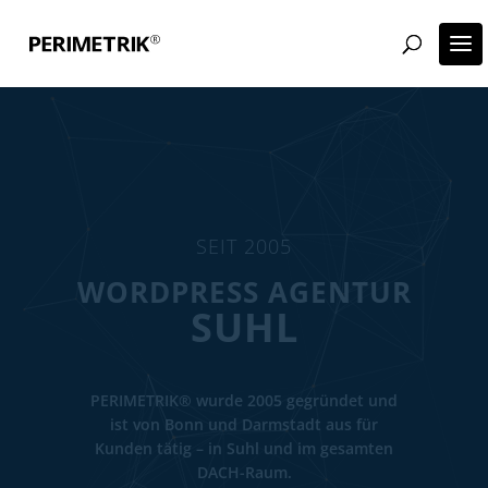
SEIT 2005
ECOMMERCE AGENTUR
SUHL
PERIMETRIK® wurde 2005 gegründet und
ist von Bonn und Darmstadt aus für
Kunden tätig – in Suhl und im gesamten
DACH-Raum.