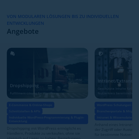
VON MODULAREN LÖSUNGEN BIS ZU INDIVIDUELLEN
ENTWICKLUNGEN
Angebote
Intranet/Extranet
Dropshipping
Geschützte Inhalte für ein
Fulfillment-Lösung für WordPress
Nutzerkreis bereitstellen
E-Commerce & Online-Shops
WordPress Schulungen & Su
Schnittstellen & APIs
Branchenportale & Mitglied
Individuelle WordPress-Programmierung & PlugIn-
Intranet & Wissensdatenba
Entwicklung
Anhand eines Intranet und
Dropshipping mit WordPress ermöglicht es
der Zugriff oder Austaus
Händlern, Produkte zu verkaufen, ohne sie
für bestimmte Nutzer oder
physisch auf Lager zu haben. Bestellungen