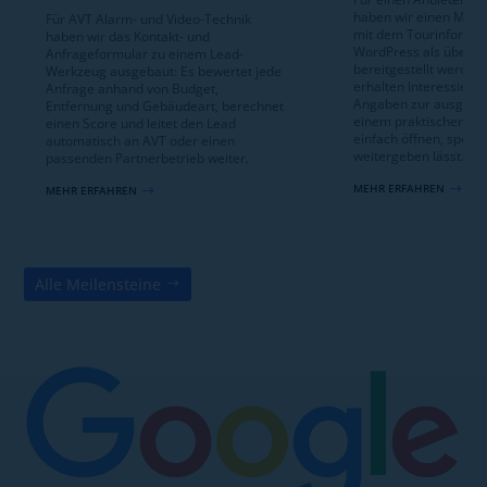
haben wir einen Mecha
Für AVT Alarm- und Video-Technik
mit dem Tourinformat
haben wir das Kontakt- und
WordPress als übersic
Anfrageformular zu einem Lead-
bereitgestellt werden
Werkzeug ausgebaut: Es bewertet jede
erhalten Interessierte
Anfrage anhand von Budget,
Angaben zur ausgewäh
Entfernung und Gebäudeart, berechnet
einem praktischen For
einen Score und leitet den Lead
einfach öffnen, speic
automatisch an AVT oder einen
weitergeben lässt.
passenden Partnerbetrieb weiter.
MEHR ERFAHREN
$
MEHR ERFAHREN
$
Alle Meilensteine