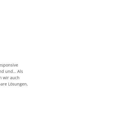
esponsive
 und und… Als
n wir auch
bare Lösungen,