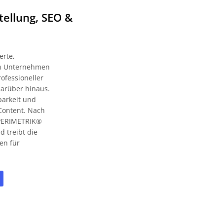
tellung, SEO &
erte,
zen Unternehmen
ofessioneller
darüber hinaus.
barkeit und
Content. Nach
t PERIMETRIK®
 treibt die
en für