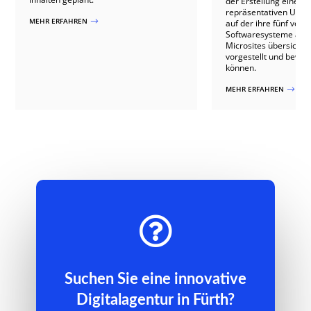
der Erstellung einer
repräsentativen Unte
MEHR ERFAHREN
$
auf der ihre fünf ver
Softwaresysteme anh
Microsites übersichtli
vorgestellt und bewo
können.
MEHR ERFAHREN
$

Suchen Sie eine innovative
Digitalagentur in Fürth?