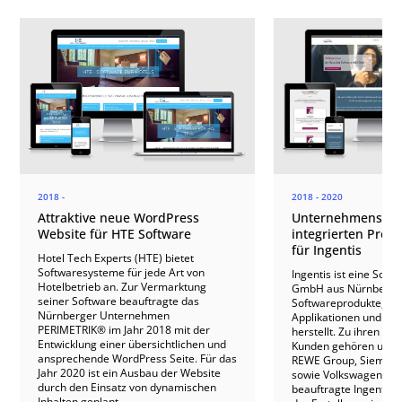
2018 -
2018 - 2020
Attraktive neue WordPress
Unternehmensweb
Website für HTE Software
integrierten Produ
für Ingentis
Hotel Tech Experts (HTE) bietet
Softwaresysteme für jede Art von
Ingentis ist eine Soft
Hotelbetrieb an. Zur Vermarktung
GmbH aus Nürnberg, 
seiner Software beauftragte das
Softwareprodukte, mo
Nürnberger Unternehmen
Applikationen und Cl
PERIMETRIK® im Jahr 2018 mit der
herstellt. Zu ihren me
Entwicklung einer übersichtlichen und
Kunden gehören unte
ansprechende WordPress Seite. Für das
REWE Group, Siemens
Jahr 2020 ist ein Ausbau der Website
sowie Volkswagen. Im
durch den Einsatz von dynamischen
beauftragte Ingentis
Inhalten geplant.