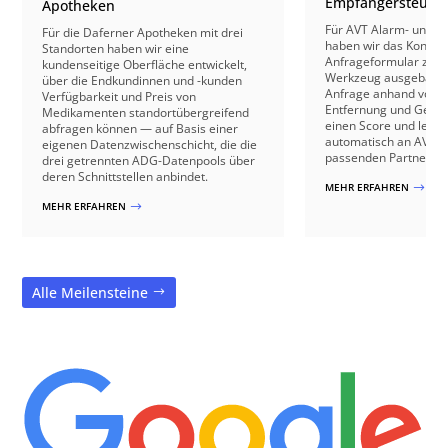
Empfängersteuer
Apotheken
Für AVT Alarm- und V
Für die Daferner Apotheken mit drei
haben wir das Kontakt
Standorten haben wir eine
Anfrageformular zu e
kundenseitige Oberfläche entwickelt,
Werkzeug ausgebaut: 
über die Endkundinnen und -kunden
Anfrage anhand von B
Verfügbarkeit und Preis von
Entfernung und Gebäu
Medikamenten standortübergreifend
einen Score und leite
abfragen können — auf Basis einer
automatisch an AVT o
eigenen Datenzwischenschicht, die die
passenden Partnerbetr
drei getrennten ADG-Datenpools über
deren Schnittstellen anbindet.
MEHR ERFAHREN
$
MEHR ERFAHREN
$
Alle Meilensteine