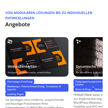
VON MODULAREN LÖSUNGEN BIS ZU INDIVIDUELLEN
ENTWICKLUNGEN
Angebote
Webvisitenkarten
Dynamische Inhalt
Kompakt, professionelle, erweiterbar
für WordPress & WooComm
Homepage-Erstellung
Zielgruppenansprache & Zie
Inhalte
Webdesign: Theme-Entwicklung, Templates &
Layouts
News & Blogs
Webentwic
Landing Pages
PERIMETRIK® bietet eine
zur Implementierung dyna
Sie benötigen eine moderne, ansprechende
WordPress-Websites, die 
und knackige Präsentation Ihres
Usability und SEO verbes
Unternehmens im Web? Wir erstellen Ihnen