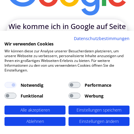
Wie ko
|
Datenschutzbestimmungen
Wir verwenden Cookies
TOP SEO DURCH DYNAMISCHE INHALTE
Wir können diese zur Analyse unserer Besucherdaten platzieren, um
SEO-Agentur Fürth ? PERIMETRIK®!
unsere Webseite zu verbessern, personalisierte Inhalte anzuzeigen und
Ihnen ein großartiges Webseiten-Erlebnis zu bieten. Für weitere
Informationen zu den von uns verwendeten Cookies öffnen Sie die
Einstellungen.
PERIMETRIK® hat eine besonders erfolgreiche SEO
Methode entwickelt, die alle wesentlichen Bereiche
Notwendig
Performance
abdeckt: Recherche und Konzeption, technische
Optimierung, redaktionellen Support und regelmäßiges
Funktional
Werbung
SEO Monitoring. Unsere SEO-Leistungen umfassen u.A.:
Alle akzeptieren
Einstellungen speichern
SEO-Analysen und Keyword Recherche
(OnPage SEO
Analysen, Keyword Recherchen, Mitbewerber-Analyse,
Ablehnen
Einstellungen ändern
detaillierte Keyword Analysen), Entwicklung von
Redaktionsplänen,