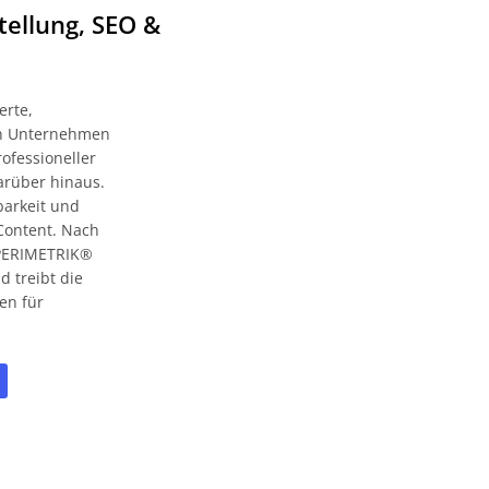
tellung, SEO &
erte,
zen Unternehmen
ofessioneller
arüber hinaus.
barkeit und
Content. Nach
t PERIMETRIK®
 treibt die
en für