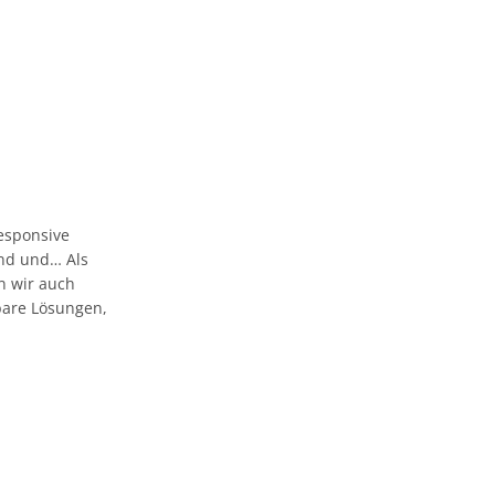
esponsive
 und und… Als
n wir auch
bare Lösungen,