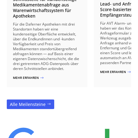
Lead- und Anfrage
Medikamentenabfrage aus
Score-basierter
Warenwirtschaftssystem für
Empfängersteuer
Apotheken
Für AVT Alarm- und V
Für die Daferner Apotheken mit drei
haben wir das Kontakt
Standorten haben wir eine
Anfrageformular zu e
kundenseitige Oberfläche entwickelt,
Werkzeug ausgebaut: 
über die Endkundinnen und -kunden
Anfrage anhand von B
Verfügbarkeit und Preis von
Entfernung und Gebäu
Medikamenten standortübergreifend
einen Score und leite
abfragen können — auf Basis einer
automatisch an AVT o
eigenen Datenzwischenschicht, die die
passenden Partnerbetr
drei getrennten ADG-Datenpools über
deren Schnittstellen anbindet.
MEHR ERFAHREN
$
MEHR ERFAHREN
$
Alle Meilensteine