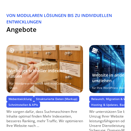
VON MODULAREN LÖSUNGEN BIS ZU INDIVIDUELLEN
ENTWICKLUNGEN
Angebote
Websites schneller indexieren
Website in anderes
lassen
umziehen
Für Wordpress-Websites und WooCommerce
Shops
für Ihre WordPress Website
Webentwicklung
Strukturierte Daten (Markup)
Relaunch, Migration & Web
Schnittstellen & APIs
Hosting & Updates, BackUp
Wir sorgen dafür, dass Suchmaschinen Ihre
Wir unterstützen Sie bei
Inhalte optimal finden Mehr Indexseiten,
Umzug Ihrer Website zu 
besseres Ranking, mehr Traffic. Wir optimieren
leistungsfähigeren oder g
Ihre Website nach ...
Unsere Dienstleistungen
Sicherung, Domain-Manag