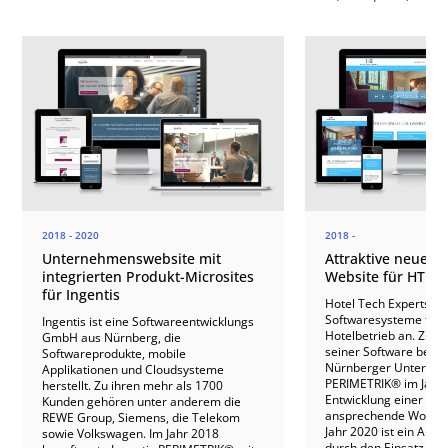
2018 - 2020
2018 -
Unternehmenswebsite mit
Attraktive neue W
integrierten Produkt-Microsites
Website für HTE S
für Ingentis
Hotel Tech Experts (H
Softwaresysteme für j
Ingentis ist eine Softwareentwicklungs
Hotelbetrieb an. Zur 
GmbH aus Nürnberg, die
seiner Software beauf
Softwareprodukte, mobile
Nürnberger Unterne
Applikationen und Cloudsysteme
PERIMETRIK® im Jahr 
herstellt. Zu ihren mehr als 1700
Entwicklung einer übe
Kunden gehören unter anderem die
ansprechende WordPre
REWE Group, Siemens, die Telekom
Jahr 2020 ist ein Aus
sowie Volkswagen. Im Jahr 2018
durch den Einsatz vo