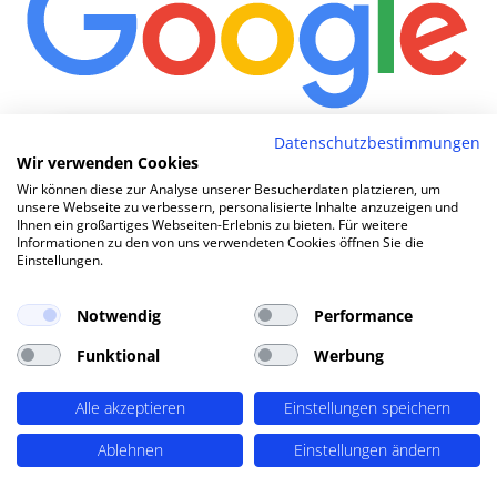
Wie
|
Datenschutzbestimmungen
Wir verwenden Cookies
Wir können diese zur Analyse unserer Besucherdaten platzieren, um
unsere Webseite zu verbessern, personalisierte Inhalte anzuzeigen und
TOP SEO DURCH DYNAMISCHE INHALTE
Ihnen ein großartiges Webseiten-Erlebnis zu bieten. Für weitere
Informationen zu den von uns verwendeten Cookies öffnen Sie die
SEO-Agentur Neumarkt (Oberpfalz) ?
Einstellungen.
PERIMETRIK®!
Notwendig
Performance
Funktional
Werbung
PERIMETRIK® hat eine besonders erfolgreiche SEO
Methode entwickelt, die alle wesentlichen Bereiche
abdeckt: Recherche und Konzeption, technische
Alle akzeptieren
Einstellungen speichern
Optimierung, redaktionellen Support und regelmäßiges
Ablehnen
Einstellungen ändern
SEO Monitoring. Unsere SEO-Leistungen umfassen u.A.:
SEO-Analysen und Keyword Recherche
(OnPage SEO