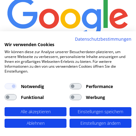
Datenschutzbestimmungen
Wir verwenden Cookies
Wie komme ich
|
Wir können diese zur Analyse unserer Besucherdaten platzieren, um
unsere Webseite zu verbessern, personalisierte Inhalte anzuzeigen und
Ihnen ein großartiges Webseiten-Erlebnis zu bieten. Für weitere
Informationen zu den von uns verwendeten Cookies öffnen Sie die
TOP SEO DURCH DYNAMISCHE INHALTE
Einstellungen.
SEO-Agentur Hennigsdorf ?
PERIMETRIK®!
Notwendig
Performance
Funktional
Werbung
PERIMETRIK® hat eine besonders erfolgreiche SEO
Alle akzeptieren
Einstellungen speichern
Methode entwickelt, die alle wesentlichen Bereiche
abdeckt: Recherche und Konzeption, technische
Ablehnen
Einstellungen ändern
Optimierung, redaktionellen Support und regelmäßiges
SEO Monitoring. Unsere SEO-Leistungen umfassen u.A.: