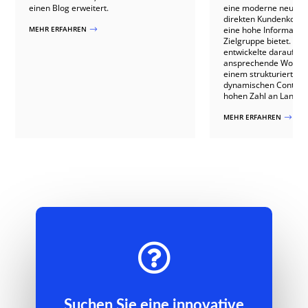
einen Blog erweitert.
eine moderne neue We
direkten Kundenkontak
MEHR ERFAHREN
eine hohe Informations
$
Zielgruppe bietet. P
entwickelte daraufhin
ansprechende Wordpr
einem strukturierten
dynamischen Content 
hohen Zahl an Landing
MEHR ERFAHREN
$

Suchen Sie eine innovative