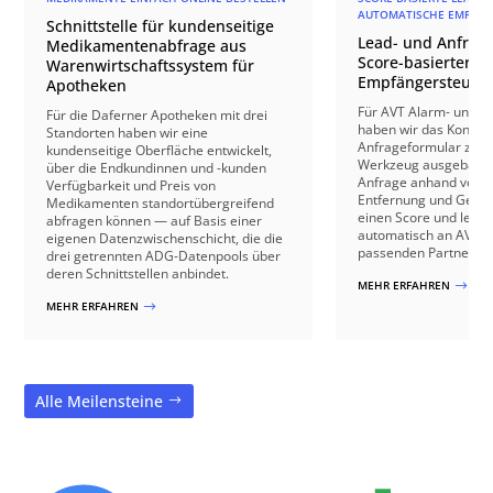
AUTOMATISCHE EMPFÄN
Schnittstelle für kundenseitige
Lead- und Anfrage
Medikamentenabfrage aus
Score-basierter
Warenwirtschaftssystem für
Empfängersteuer
Apotheken
Für AVT Alarm- und V
Für die Daferner Apotheken mit drei
haben wir das Kontakt
Standorten haben wir eine
Anfrageformular zu e
kundenseitige Oberfläche entwickelt,
Werkzeug ausgebaut: 
über die Endkundinnen und -kunden
Anfrage anhand von B
Verfügbarkeit und Preis von
Entfernung und Gebäu
Medikamenten standortübergreifend
einen Score und leite
abfragen können — auf Basis einer
automatisch an AVT o
eigenen Datenzwischenschicht, die die
passenden Partnerbetr
drei getrennten ADG-Datenpools über
deren Schnittstellen anbindet.
MEHR ERFAHREN
$
MEHR ERFAHREN
$
Alle Meilensteine