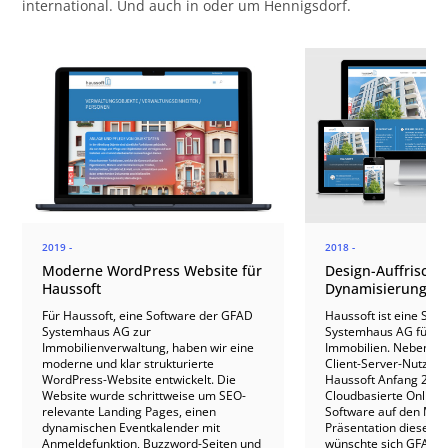
international. Und auch in oder um Hennigsdorf.
2019 -
2018 -
Moderne WordPress Website für
Design-Auffrisch
Haussoft
Dynamisierung für
Für Haussoft, eine Software der GFAD
Haussoft ist eine Sof
Systemhaus AG zur
Systemhaus AG für di
Immobilienverwaltung, haben wir eine
Immobilien. Neben de
moderne und klar strukturierte
Client-Server-Nutzung
WordPress-Website entwickelt. Die
Haussoft Anfang 2019
Website wurde schrittweise um SEO-
Cloudbasierte Online-
relevante Landing Pages, einen
Software auf den Mark
dynamischen Eventkalender mit
Präsentation dieser 
Anmeldefunktion, Buzzword-Seiten und
wünschte sich GFAD 