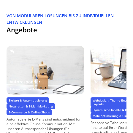
VON MODULAREN LÖSUNGEN BIS ZU INDIVIDUELLEN
ENTWICKLUNGEN
Angebote
Autoresponder
Responsive Tabelle
Automatisierter Mailversand aus allen Anlässen
Optimierte Darstellung auf
Skripte & Automatisierung
Webdesign: Theme-Entwickl
Layouts
Newsletter & E-Mail-Marketing
Dynamische Inhalte & Benu
E-Commerce & Online-Shops
Mobiloptimierung & Usabili
Automatisierte E-Mails sind entscheidend für
Responsive Tabellen sind 
eine effektive Online-Kommunikation. Mit
Inhalte auf Ihrer WordPr
unseren Autoresponder-Lösungen für
übersichtlich und benutze