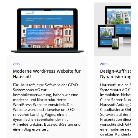
2019 -
2018 -
Moderne WordPress Website für
Design-Auffrisch
Haussoft
Dynamisierung für
Für Haussoft, eine Software der GFAD
Haussoft ist eine Sof
Systemhaus AG zur
Systemhaus AG für di
Immobilienverwaltung, haben wir eine
Immobilien. Neben de
moderne und klar strukturierte
Client-Server-Nutzung
WordPress-Website entwickelt. Die
Haussoft Anfang 2019
Website wurde schrittweise um SEO-
Cloudbasierte Online-
relevante Landing Pages, einen
Software auf den Mark
dynamischen Eventkalender mit
Präsentation dieser 
Anmeldefunktion, Buzzword-Seiten und
wünschte sich GFAD 
einen Blog erweitert.
eine moderne neue We
direkten Kundenkontak