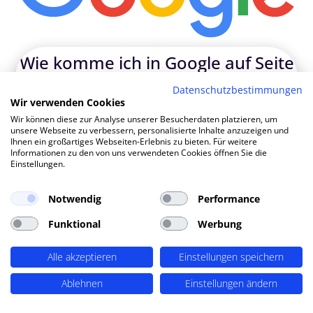
Wie komme
|
Datenschutzbestimmungen
Wir verwenden Cookies
TOP SEO DURCH DYNAMISCHE INHALTE
Wir können diese zur Analyse unserer Besucherdaten platzieren, um
SEO-Agentur Potsdam ?
unsere Webseite zu verbessern, personalisierte Inhalte anzuzeigen und
Ihnen ein großartiges Webseiten-Erlebnis zu bieten. Für weitere
PERIMETRIK®!
Informationen zu den von uns verwendeten Cookies öffnen Sie die
Einstellungen.
PERIMETRIK® hat eine besonders erfolgreiche SEO
Notwendig
Performance
Methode entwickelt, die alle wesentlichen Bereiche
Funktional
Werbung
abdeckt: Recherche und Konzeption, technische
Optimierung, redaktionellen Support und regelmäßiges
SEO Monitoring. Unsere SEO-Leistungen umfassen u.A.:
Alle akzeptieren
Einstellungen speichern
SEO-Analysen und Keyword Recherche
(OnPage SEO
Ablehnen
Einstellungen ändern
Analysen, Keyword Recherchen, Mitbewerber-Analyse,