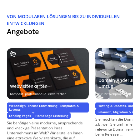
VON MODULAREN LÖSUNGEN BIS ZU INDIVIDUELLEN
ENTWICKLUNGEN
Angebote
Domain-Änderung 
Webvisitenkarten
Umzug
Kompakt, professionelle, erweiterbar
für Ihr Webprojekt
Webdesign: Theme-Entwicklung, Templates &
Hosting & Updates, BackUp
Layouts
Relaunch, Migration & Web
Landing Pages
Homepage-Erstellung
Sie möchten die Domain I
Sie benötigen eine moderne, ansprechende
z.B. weil Sie umfirmieren
und knackige Präsentation Ihres
relevante Domain erwer
Unternehmens im Web? Wir erstellen Ihnen
beim Release ...
eine attraktive Webvisitenkarte, die auf ...