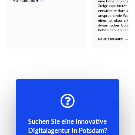
MEHR ERFAHREN
eine hohe Informations
$
Zielgruppe bietet. P
entwickelte daraufhin
ansprechende Wordpr
einem strukturierten
dynamischen Content 
hohen Zahl an Landing
MEHR ERFAHREN
$

Suchen Sie eine innovative
Digitalagentur in Potsdam?