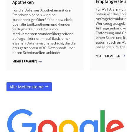
Empfängersteuer
Apotheken
Für AVT Alarm- und V
Für die Daferner Apotheken mit drei
haben wir das Kontakt
Standorten haben wir eine
Anfrageformular zu e
kundenseitige Oberfläche entwickelt,
Werkzeug ausgebaut: 
über die Endkundinnen und -kunden
Anfrage anhand von B
Verfügbarkeit und Preis von
Entfernung und Gebäu
Medikamenten standortübergreifend
einen Score und leite
abfragen können — auf Basis einer
automatisch an AVT o
eigenen Datenzwischenschicht, die die
passenden Partnerbetr
drei getrennten ADG-Datenpools über
deren Schnittstellen anbindet.
MEHR ERFAHREN
$
MEHR ERFAHREN
$
Alle Meilensteine