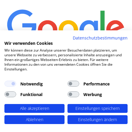
Datenschutzbestimmungen
Wir verwenden Cookies
Wir können diese zur Analyse unserer Besucherdaten platzieren, um
unsere Webseite zu verbessern, personalisierte Inhalte anzuzeigen und
Wi
|
Ihnen ein großartiges Webseiten-Erlebnis zu bieten. Für weitere
Informationen zu den von uns verwendeten Cookies öffnen Sie die
Einstellungen.
TOP SEO DURCH DYNAMISCHE INHALTE
Notwendig
Performance
SEO-Agentur Ennepetal ?
PERIMETRIK®!
Funktional
Werbung
Alle akzeptieren
Einstellungen speichern
PERIMETRIK® hat eine besonders erfolgreiche SEO
Ablehnen
Einstellungen ändern
Methode entwickelt, die alle wesentlichen Bereiche
abdeckt: Recherche und Konzeption, technische