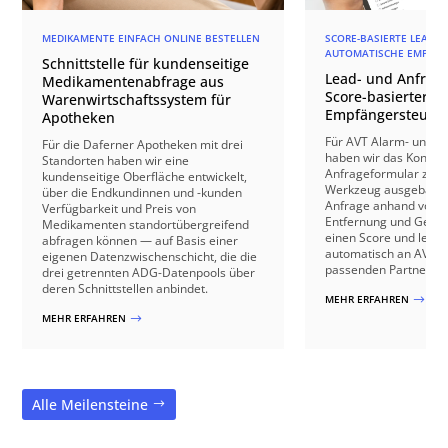
MEDIKAMENTE EINFACH ONLINE BESTELLEN
SCORE-BASIERTE LEAD-Q
AUTOMATISCHE EMPFÄN
Schnittstelle für kundenseitige
Lead- und Anfrage
Medikamentenabfrage aus
Score-basierter
Warenwirtschaftssystem für
Empfängersteuer
Apotheken
Für AVT Alarm- und V
Für die Daferner Apotheken mit drei
haben wir das Kontakt
Standorten haben wir eine
Anfrageformular zu e
kundenseitige Oberfläche entwickelt,
Werkzeug ausgebaut: 
über die Endkundinnen und -kunden
Anfrage anhand von B
Verfügbarkeit und Preis von
Entfernung und Gebäu
Medikamenten standortübergreifend
einen Score und leite
abfragen können — auf Basis einer
automatisch an AVT o
eigenen Datenzwischenschicht, die die
passenden Partnerbetr
drei getrennten ADG-Datenpools über
deren Schnittstellen anbindet.
MEHR ERFAHREN
$
MEHR ERFAHREN
$
Alle Meilensteine