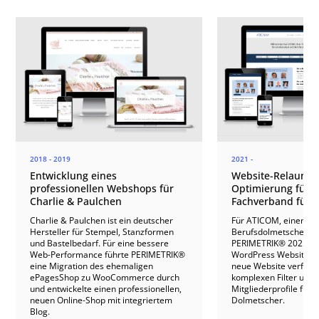
2018 - 2019
2021 -
Entwicklung eines
Website-Relaunch
professionellen Webshops für
Optimierung für e
Charlie & Paulchen
Fachverband für 
Charlie & Paulchen ist ein deutscher
Für ATICOM, einen Fa
Hersteller für Stempel, Stanzformen
Berufsdolmetscher au
und Bastelbedarf. Für eine bessere
PERIMETRIK® 2021 ei
Web-Performance führte PERIMETRIK®
WordPress Website du
eine Migration des ehemaligen
neue Website verfügt 
ePagesShop zu WooCommerce durch
komplexen Filter und
und entwickelte einen professionellen,
Mitgliederprofile für r
neuen Online-Shop mit integriertem
Dolmetscher.
Blog.