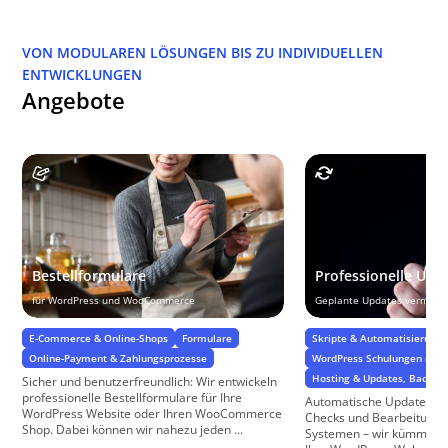
VON MODULAREN LÖSUNGEN BIS ZU INDIVIDUELLEN
ENTWICKLUNGEN
Angebote
Bestellformulare
Professionelle Upd
für WordPress und WooCommerce
Geplante Updates vermeid
E-Commerce & Online-Shops
Formulare
Skripte & Automatisierung
Online-Payment & Zahlungsprozesse
WordPress Schulungen & Su
Hosting & Updates, BackUp
Sicher und benutzerfreundlich: Wir entwickeln
professionelle Bestellformulare für Ihre
Automatische Updates, a
WordPress Website oder Ihren WooCommerce
Checks und Bearbeitung i
Shop. Dabei können wir nahezu jeden ...
Systemen – wir kümmern 