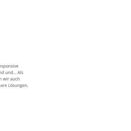
esponsive
 und und… Als
n wir auch
bare Lösungen,