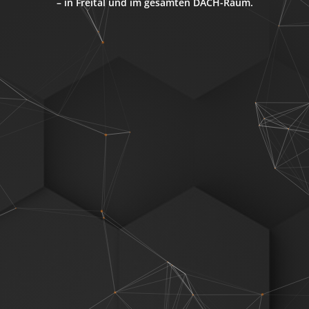
– in Freital und im gesamten DACH-Raum.