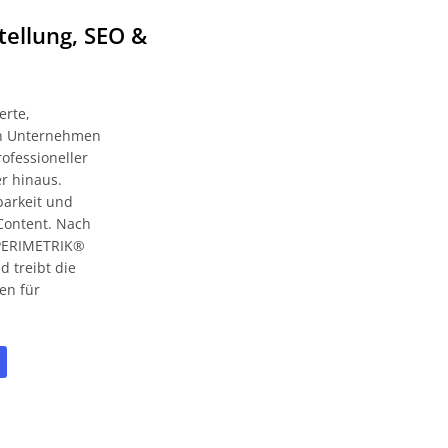
tellung, SEO &
erte,
zen Unternehmen
ofessioneller
r hinaus.
barkeit und
Content. Nach
t PERIMETRIK®
 treibt die
en für