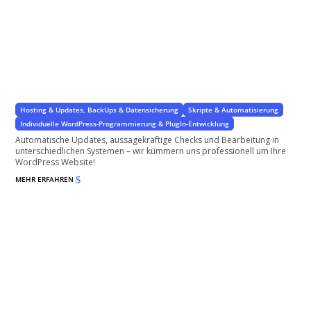
Professionelle Updates und Checks
Geplante Updates vermeiden Überraschungen
Hosting & Updates, BackUps & Datensicherung
Skripte & Automatisierung
Individuelle WordPress-Programmierung & PlugIn-Entwicklung
Automatische Updates, aussagekräftige Checks und Bearbeitung in
unterschiedlichen Systemen – wir kümmern uns professionell um Ihre
WordPress Website!
MEHR ERFAHREN
$