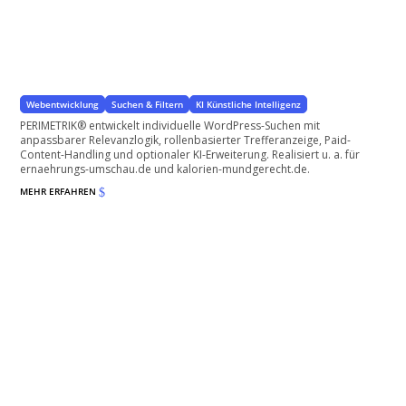
KI-basierte Suche für WordPress
KI-Power für Ihre WordPress-Suche
Webentwicklung
Suchen & Filtern
KI Künstliche Intelligenz
PERIMETRIK® entwickelt individuelle WordPress-Suchen mit
anpassbarer Relevanzlogik, rollenbasierter Trefferanzeige, Paid-
Content-Handling und optionaler KI-Erweiterung. Realisiert u. a. für
ernaehrungs-umschau.de und kalorien-mundgerecht.de.
MEHR ERFAHREN
$