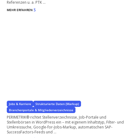
Referenzen u. a. PTK ...
MEHR ERFAHREN
$
Stellenverzeichnisse und Jobs in WordPress erstellen
für Ihre WordPress-Unternehmenswebsite
Jobs & Karriere
Strukturierte Daten (Markup)
Branchenportale & Mitgliederverzeichnisse
PERIMETRIK® richtet Stellenverzeichnisse, Job-Portale und
Stellenbörsen in WordPress ein – mit eigenem Inhaltstyp, Filter- und
Umkreissuche, Google-for-Jobs-Markup, automatischen SAP-
SuccessFactors-Feeds und ...