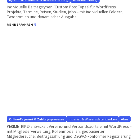
Individuelle Beitragstypen (Custom Post Types) für WordPress:
Projekte, Termine, Reisen, Studien, Jobs – mit individuellen Feldern,
Taxonomien und dynamischer Ausgabe. ...
MEHR ERFAHREN
$
Vereinsportal mit Mitgliederverwaltung – WordPress
mit WordPress
Online-Payment & Zahlungsprozesse
Intranet & Wissensdatenbanken
Abos
PERIMETRIK® entwickelt Vereins- und Verbandsportale mit WordPress –
mit Mitgliederverwaltung, Rollenmodellen, geobasierter
Mitgliedersuche, Beitragszahlung und DSGVO-konformer Registrierung.