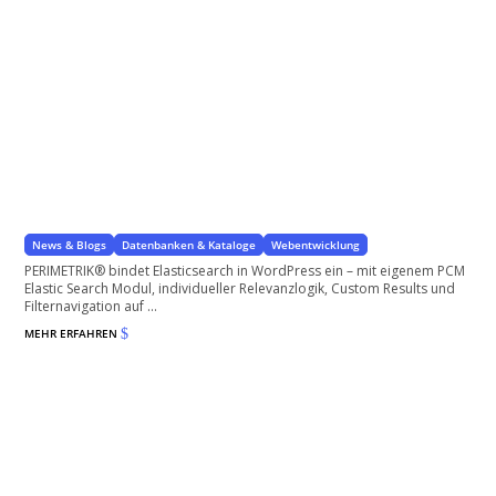
Elasticsearch für WordPress
Findet Ergebnisse in Tausenden von Inhalten in Sekundenbruchteilen
News & Blogs
Datenbanken & Kataloge
Webentwicklung
PERIMETRIK® bindet Elasticsearch in WordPress ein – mit eigenem PCM
Elastic Search Modul, individueller Relevanzlogik, Custom Results und
Filternavigation auf ...
MEHR ERFAHREN
$