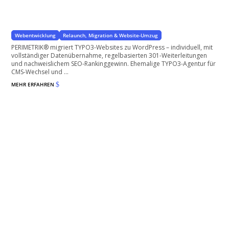
TYPO3 zu WordPress migrieren – Mit Datenübernahme
mit Übernahme der Inhalte
Webentwicklung
Relaunch, Migration & Website-Umzug
PERIMETRIK® migriert TYPO3-Websites zu WordPress – individuell, mit
vollständiger Datenübernahme, regelbasierten 301-Weiterleitungen
und nachweislichem SEO-Rankinggewinn. Ehemalige TYPO3-Agentur für
CMS-Wechsel und ...
MEHR ERFAHREN
$
PDF Export für WordPress
Die bessere Alternative zum Drucken einer Website