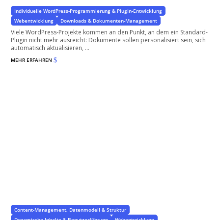
Individuelle WordPress-Programmierung & PlugIn-Entwicklung
Webentwicklung
Downloads & Dokumenten-Management
Viele WordPress-Projekte kommen an den Punkt, an dem ein Standard-
Plugin nicht mehr ausreicht: Dokumente sollen personalisiert sein, sich
automatisch aktualisieren, ...
MEHR ERFAHREN
$
Individuelle Beitragstypen für WordPress
für optimale Benutzerführung
Content-Management, Datenmodell & Struktur
Dynamische Inhalte & Benutzerführung
Webentwicklung