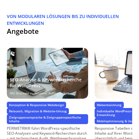
VON MODULAREN LÖSUNGEN BIS ZU INDIVIDUELLEN
ENTWICKLUNGEN
Angebote
SEO-Analyse & Keywordrecherche
für WordPress
Responsive Tabelle
Mit Strategie zu besserer Auffindbarkeit
Optimierte Darstellung auf
Konzeption & Responsive Webdesign
Webentwicklung
Relaunch, Migration & Website-Umzug
Individuelle WordPress-Pro
Entwicklung
Zielgruppenansprache & Zielgruppenspezifische
Inhalte
Mobiloptimierung & Usabili
PERIMETRIK® führt WordPress-spezifische
Responsive Tabellen sind 
SEO-Analysen und Keyword-Recherchen durch
Inhalte auf Ihrer WordPr
– mit technischem Audit, Wettbewerbsanalyse
übersichtlich und benutze