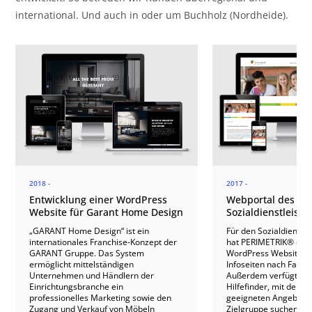
international. Und auch in oder um Buchholz (Nordheide).
2018 -
2017 -
Entwicklung einer WordPress
Webportal des
Website für Garant Home Design
Sozialdienstleiste
„GARANT Home Design“ ist ein
Für den Sozialdienstle
internationales Franchise-Konzept der
hat PERIMETRIK® ein
GARANT Gruppe. Das System
WordPress Website mi
ermöglicht mittelständigen
Infoseiten nach Fachbe
Unternehmen und Händlern der
Außerdem verfügt die 
Einrichtungsbranche ein
Hilfefinder, mit dem 
professionelles Marketing sowie den
geeigneten Angeboten
Zugang und Verkauf von Möbeln
Zielgruppe suchen ka