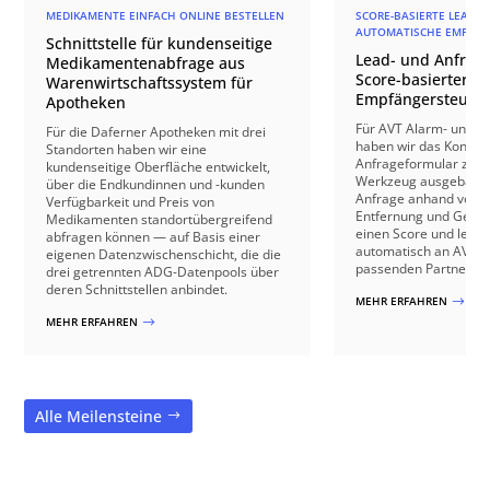
MEDIKAMENTE EINFACH ONLINE BESTELLEN
SCORE-BASIERTE LEAD-Q
AUTOMATISCHE EMPFÄN
Schnittstelle für kundenseitige
Lead- und Anfrage
Medikamentenabfrage aus
Score-basierter
Warenwirtschaftssystem für
Empfängersteuer
Apotheken
Für AVT Alarm- und V
Für die Daferner Apotheken mit drei
haben wir das Kontakt
Standorten haben wir eine
Anfrageformular zu e
kundenseitige Oberfläche entwickelt,
Werkzeug ausgebaut: 
über die Endkundinnen und -kunden
Anfrage anhand von B
Verfügbarkeit und Preis von
Entfernung und Gebäu
Medikamenten standortübergreifend
einen Score und leite
abfragen können — auf Basis einer
automatisch an AVT o
eigenen Datenzwischenschicht, die die
passenden Partnerbetr
drei getrennten ADG-Datenpools über
deren Schnittstellen anbindet.
MEHR ERFAHREN
$
MEHR ERFAHREN
$
Alle Meilensteine