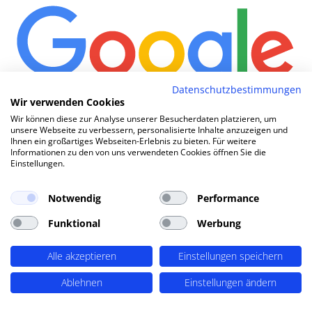
Datenschutzbestimmungen
Wir verwenden Cookies
Wi
|
Wir können diese zur Analyse unserer Besucherdaten platzieren, um
unsere Webseite zu verbessern, personalisierte Inhalte anzuzeigen und
Ihnen ein großartiges Webseiten-Erlebnis zu bieten. Für weitere
Informationen zu den von uns verwendeten Cookies öffnen Sie die
Einstellungen.
TOP SEO DURCH DYNAMISCHE INHALTE
SEO-Agentur Buchholz (Nordheide) ?
Notwendig
Performance
PERIMETRIK®!
Funktional
Werbung
PERIMETRIK® hat eine besonders erfolgreiche SEO
Alle akzeptieren
Einstellungen speichern
Methode entwickelt, die alle wesentlichen Bereiche
Ablehnen
Einstellungen ändern
abdeckt: Recherche und Konzeption, technische
Optimierung, redaktionellen Support und regelmäßiges