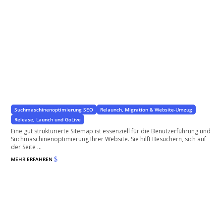
Sitemap für WordPress
Bessere Übersicht für User und Suchmaschinen
Suchmaschinenoptimierung SEO
Relaunch, Migration & Website-Umzug
Release, Launch und GoLive
Eine gut strukturierte Sitemap ist essenziell für die Benutzerführung und
Suchmaschinenoptimierung Ihrer Website. Sie hilft Besuchern, sich auf
der Seite ...
MEHR ERFAHREN
$