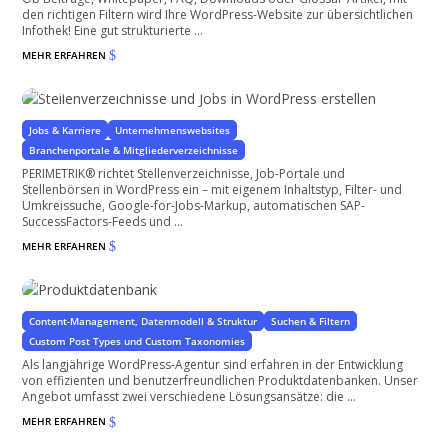
den richtigen Filtern wird Ihre WordPress-Website zur übersichtlichen
Infothek! Eine gut strukturierte ...
MEHR ERFAHREN
$
Stellenverzeichnisse und Jobs in WordPress erstellen
für Ihre WordPress-Unternehmenswebsite
Jobs & Karriere
Unternehmenswebsites
Branchenportale & Mitgliederverzeichnisse
PERIMETRIK® richtet Stellenverzeichnisse, Job-Portale und
Stellenbörsen in WordPress ein – mit eigenem Inhaltstyp, Filter- und
Umkreissuche, Google-for-Jobs-Markup, automatischen SAP-
SuccessFactors-Feeds und ...
MEHR ERFAHREN
$
Produktdatenbank
mit oder ohne WooCommerce
Content-Management, Datenmodell & Struktur
Suchen & Filtern
Custom Post Types und Custom Taxonomies
Als langjährige WordPress-Agentur sind erfahren in der Entwicklung
von effizienten und benutzerfreundlichen Produktdatenbanken. Unser
Angebot umfasst zwei verschiedene Lösungsansätze: die ...
MEHR ERFAHREN
$