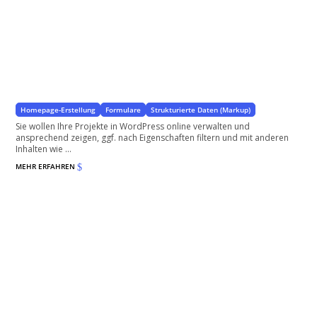
Projektdatenbank
mit WordPress
Homepage-Erstellung
Formulare
Strukturierte Daten (Markup)
Sie wollen Ihre Projekte in WordPress online verwalten und
ansprechend zeigen, ggf. nach Eigenschaften filtern und mit anderen
Inhalten wie ...
MEHR ERFAHREN
$