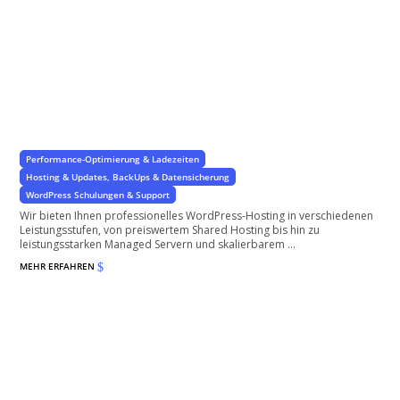
WordPress Webhosting
für Ihre WordPress Website oder Ihren WooCommerce Shop
Performance-Optimierung & Ladezeiten
Hosting & Updates, BackUps & Datensicherung
WordPress Schulungen & Support
Wir bieten Ihnen professionelles WordPress-Hosting in verschiedenen
Leistungsstufen, von preiswertem Shared Hosting bis hin zu
leistungsstarken Managed Servern und skalierbarem ...
MEHR ERFAHREN
$