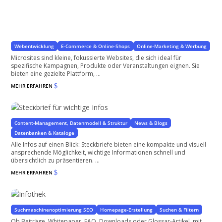
Microsites mit WordPress erstellen
Optimierte kompakte Websites
Webentwicklung
E-Commerce & Online-Shops
Online-Marketing & Werbung
Microsites sind kleine, fokussierte Websites, die sich ideal für
spezifische Kampagnen, Produkte oder Veranstaltungen eignen. Sie
bieten eine gezielte Plattform, ...
MEHR ERFAHREN
$
Steckbrief für wichtige Infos
Die wichtigsten Infos auf einen Blick
Content-Management, Datenmodell & Struktur
News & Blogs
Datenbanken & Kataloge
Alle Infos auf einen Blick: Steckbriefe bieten eine kompakte und visuell
ansprechende Möglichkeit, wichtige Informationen schnell und
übersichtlich zu präsentieren. ...
MEHR ERFAHREN
$
Infothek
Wissen erschließen und teilen
Suchmaschinenoptimierung SEO
Homepage-Erstellung
Suchen & Filtern
Ob Beiträge, Whitepaper, FAQ, Downloads oder Glossar-Artikel, mit