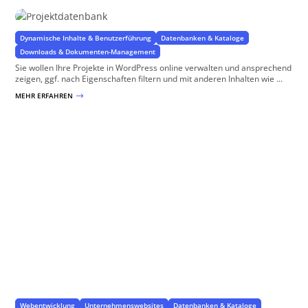
mit WordPress
Dynamische Inhalte & Benutzerführung
Datenbanken & Kataloge
Downloads & Dokumenten-Management
Sie wollen Ihre Projekte in WordPress online verwalten und ansprechend
zeigen, ggf. nach Eigenschaften filtern und mit anderen Inhalten wie ...
MEHR ERFAHREN
$
Infothek
Wissen erschließen und teilen
Webentwicklung
Unternehmenswebsites
Datenbanken & Kataloge