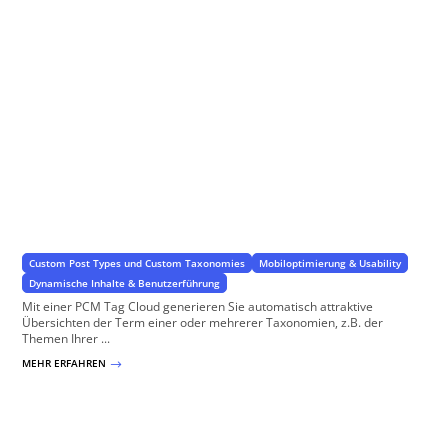
Tag Cloud
für Taxonomien und Eigenschaften in WordPress und WooCommerce
Custom Post Types und Custom Taxonomies
Mobiloptimierung & Usability
Dynamische Inhalte & Benutzerführung
Mit einer PCM Tag Cloud generieren Sie automatisch attraktive
Übersichten der Term einer oder mehrerer Taxonomien, z.B. der
Themen Ihrer ...
MEHR ERFAHREN
$