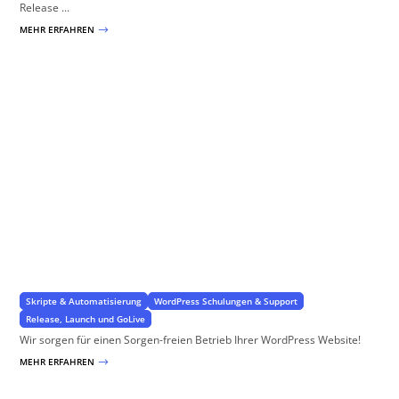
Release ...
MEHR ERFAHREN
$
Automatische WordPress Updates
für WordPress, PlugIns und Theme
Skripte & Automatisierung
WordPress Schulungen & Support
Release, Launch und GoLive
Wir sorgen für einen Sorgen-freien Betrieb Ihrer WordPress Website!
MEHR ERFAHREN
$