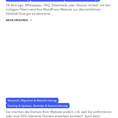
Ob Beiträge, Whitepaper, FAQ, Downloads oder Glossar-Artikel, mit den
richtigen Filtern wird Ihre WordPress-Website zur übersichtlichen
Infothek! Eine gut strukturierte ...
MEHR ERFAHREN
$
Domain-Änderung und Domain-Umzug
für Ihr Webprojekt
Relaunch, Migration & Website-Umzug
Hosting & Updates, BackUps & Datensicherung
Sie möchten die Domain Ihrer Website ändern, z.B. weil Sie umfirmieren
oder eine SEO-relevante Domain erwerben konnten? Auch beim