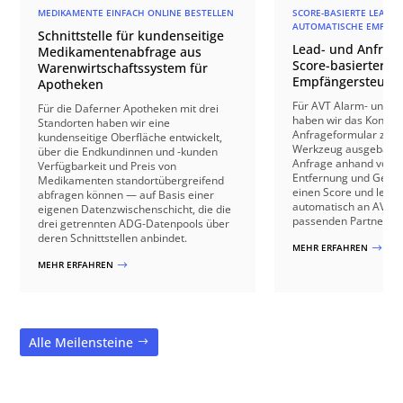
MEDIKAMENTE EINFACH ONLINE BESTELLEN
SCORE-BASIERTE LEAD-Q
AUTOMATISCHE EMPFÄN
Schnittstelle für kundenseitige
Lead- und Anfrage
Medikamentenabfrage aus
Score-basierter
Warenwirtschaftssystem für
Empfängersteuer
Apotheken
Für AVT Alarm- und V
Für die Daferner Apotheken mit drei
haben wir das Kontakt
Standorten haben wir eine
Anfrageformular zu e
kundenseitige Oberfläche entwickelt,
Werkzeug ausgebaut: 
über die Endkundinnen und -kunden
Anfrage anhand von B
Verfügbarkeit und Preis von
Entfernung und Gebäu
Medikamenten standortübergreifend
einen Score und leite
abfragen können — auf Basis einer
automatisch an AVT o
eigenen Datenzwischenschicht, die die
passenden Partnerbetr
drei getrennten ADG-Datenpools über
deren Schnittstellen anbindet.
MEHR ERFAHREN
$
MEHR ERFAHREN
$
Alle Meilensteine