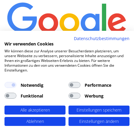
Datenschutzbestimmungen
Wir verwenden Cookies
Wie komm
|
Wir können diese zur Analyse unserer Besucherdaten platzieren, um
unsere Webseite zu verbessern, personalisierte Inhalte anzuzeigen und
Ihnen ein großartiges Webseiten-Erlebnis zu bieten. Für weitere
Informationen zu den von uns verwendeten Cookies öffnen Sie die
Einstellungen.
TOP SEO DURCH DYNAMISCHE INHALTE
SEO-Agentur Schwedt (Oder) ?
Notwendig
Performance
PERIMETRIK®!
Funktional
Werbung
PERIMETRIK® hat eine besonders erfolgreiche SEO
Alle akzeptieren
Einstellungen speichern
Methode entwickelt, die alle wesentlichen Bereiche
Ablehnen
Einstellungen ändern
abdeckt: Recherche und Konzeption, technische
Optimierung, redaktionellen Support und regelmäßiges