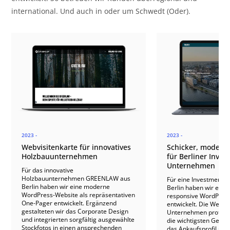
international. Und auch in oder um Schwedt (Oder).
2023 -
2023 -
Webvisitenkarte für innovatives
Schicker, moderne
Holzbauunternehmen
für Berliner Inves
Unternehmen
Für das innovative
Holzbauunternehmen GREENLAW aus
Für eine Investmentfir
Berlin haben wir eine moderne
Berlin haben wir ein
WordPress-Website als repräsentativen
responsive WordPress
One-Pager entwickelt. Ergänzend
entwickelt. Die Websit
gestalteten wir das Corporate Design
Unternehmen professio
und integrierten sorgfältig ausgewählte
die wichtigsten Gesch
Stockfotos in einen ansprechenden
das Ankaufsprofil über