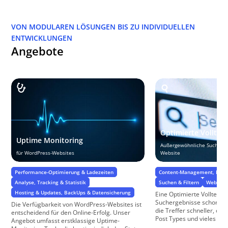
VON MODULAREN LÖSUNGEN BIS ZU INDIVIDUELLEN
ENTWICKLUNGEN
Angebote
Optimierte Volltex
Uptime Monitoring
Außergewöhnliche Sucherfah
für WordPress-Websites
Website
Performance-Optimierung & Ladezeiten
Content-Management, Daten
Analyse, Tracking & Statistik
Suchen & Filtern
Webentw
Hosting & Updates, BackUps & Datensicherung
Eine Optimierte Volltextsu
Suchergebnisse schon wäh
Die Verfügbarkeit von WordPress-Websites ist
die Treffer schneller, du
entscheidend für den Online-Erfolg. Unser
Post Types und vieles ...
Angebot umfasst erstklassige Uptime-