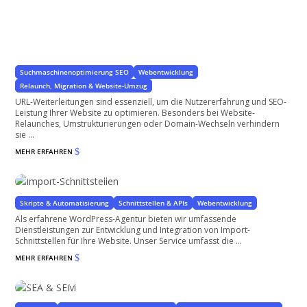
URL-Weiterleitungen
für anhaltend gute Suchmaschinen-Ergebnisse
Suchmaschinenoptimierung SEO
Webentwicklung
Relaunch, Migration & Website-Umzug
URL-Weiterleitungen sind essenziell, um die Nutzererfahrung und SEO-
Leistung Ihrer Website zu optimieren. Besonders bei Website-
Relaunches, Umstrukturierungen oder Domain-Wechseln verhindern
sie ...
MEHR ERFAHREN
$
Import-Schnittstellen
Datenimport aus allen Arten von Quellen
Skripte & Automatisierung
Schnittstellen & APIs
Webentwicklung
Als erfahrene WordPress-Agentur bieten wir umfassende
Dienstleistungen zur Entwicklung und Integration von Import-
Schnittstellen für Ihre Website. Unser Service umfasst die ...
MEHR ERFAHREN
$
SEA & SEM
für Ihr WordPress Projekt