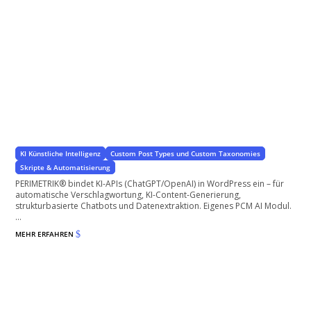
KI-API für WordPress – ChatGPT & Automatisierung
Wir orchestrieren Automatisierungsprozesse mit KI
KI Künstliche Intelligenz
Custom Post Types und Custom Taxonomies
Skripte & Automatisierung
PERIMETRIK® bindet KI-APIs (ChatGPT/OpenAI) in WordPress ein – für
automatische Verschlagwortung, KI-Content-Generierung,
strukturbasierte Chatbots und Datenextraktion. Eigenes PCM AI Modul.
...
MEHR ERFAHREN
$