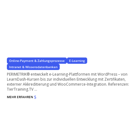
E-Learning Plattform mit WordPress aufbauen
Bauen Sie ein lukratives E-Learning-Portal auf!
Online-Payment & Zahlungsprozesse
E-Learning
Intranet & Wissensdatenbanken
PERIMETRIK® entwickelt e-Learning-Plattformen mit WordPress – von
LearnDash-Kursen bis zur individuellen Entwicklung mit Zertifikaten,
externer Akkreditierung und WooCommerce-Integration. Referenzen:
TierTraining.TV ...
MEHR ERFAHREN
$