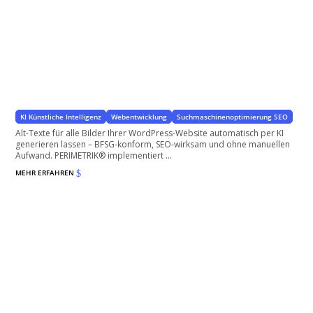
Alt-Texte automatisch erstellen – KI-Lösung für
WordPress
für WordPress
KI Künstliche Intelligenz
Webentwicklung
Suchmaschinenoptimierung SEO
Alt-Texte für alle Bilder Ihrer WordPress-Website automatisch per KI
generieren lassen – BFSG-konform, SEO-wirksam und ohne manuellen
Aufwand. PERIMETRIK® implementiert ...
MEHR ERFAHREN
$