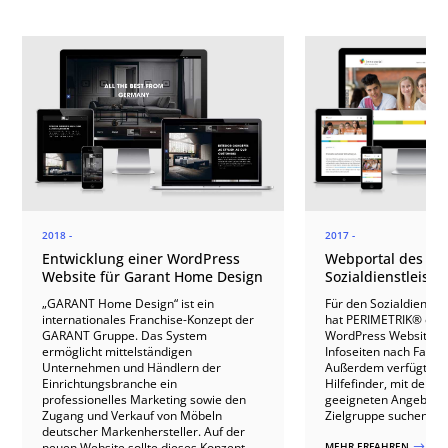
2018 -
2017 -
Entwicklung einer WordPress
Webportal des
Website für Garant Home Design
Sozialdienstleiste
„GARANT Home Design“ ist ein
Für den Sozialdienstle
internationales Franchise-Konzept der
hat PERIMETRIK® ein
GARANT Gruppe. Das System
WordPress Website mi
ermöglicht mittelständigen
Infoseiten nach Fachbe
Unternehmen und Händlern der
Außerdem verfügt die 
Einrichtungsbranche ein
Hilfefinder, mit dem 
professionelles Marketing sowie den
geeigneten Angeboten
Zugang und Verkauf von Möbeln
Zielgruppe suchen ka
deutscher Markenhersteller. Auf der
neuen Website sollte dieses Konzept
MEHR ERFAHREN
$