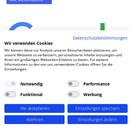
Datenschutzbestimmungen
Wir verwenden Cookies
Wir können diese zur Analyse unserer Besucherdaten platzieren, um
unsere Webseite zu verbessern, personalisierte Inhalte anzuzeigen und
Ihnen ein großartiges Webseiten-Erlebnis zu bieten. Für weitere
Informationen zu den von uns verwendeten Cookies öffnen Sie die
Wie ko
|
Einstellungen.
Notwendig
Performance
TOP SEO DURCH DYNAMISCHE INHALTE
Funktional
Werbung
SEO-Agentur Wilhelmshaven ?
PERIMETRIK®!
Alle akzeptieren
Einstellungen speichern
Ablehnen
Einstellungen ändern
PERIMETRIK® hat eine besonders erfolgreiche SEO