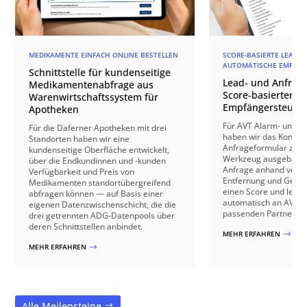
MEDIKAMENTE EINFACH ONLINE BESTELLEN
SCORE-BASIERTE LEAD-Q
AUTOMATISCHE EMPFÄN
Schnittstelle für kundenseitige
Lead- und Anfrage
Medikamentenabfrage aus
Score-basierter
Warenwirtschaftssystem für
Empfängersteuer
Apotheken
Für AVT Alarm- und V
Für die Daferner Apotheken mit drei
haben wir das Kontakt
Standorten haben wir eine
Anfrageformular zu e
kundenseitige Oberfläche entwickelt,
Werkzeug ausgebaut: 
über die Endkundinnen und -kunden
Anfrage anhand von B
Verfügbarkeit und Preis von
Entfernung und Gebäu
Medikamenten standortübergreifend
einen Score und leite
abfragen können — auf Basis einer
automatisch an AVT o
eigenen Datenzwischenschicht, die die
passenden Partnerbetr
drei getrennten ADG-Datenpools über
deren Schnittstellen anbindet.
MEHR ERFAHREN
$
MEHR ERFAHREN
$
Alle Meilensteine