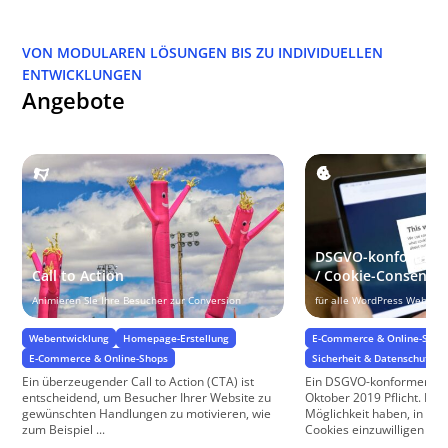
VON MODULAREN LÖSUNGEN BIS ZU INDIVIDUELLEN
ENTWICKLUNGEN
Angebote
DSGVO-konformer 
Call to Action
/ Cookie-Consent
Animieren SIe Ihre Besucher zur Conversion
für alle WordPress Website
Webentwicklung
Homepage-Erstellung
E-Commerce & Online-Shop
E-Commerce & Online-Shops
Sicherheit & Datenschutz
Ein überzeugender Call to Action (CTA) ist
Ein DSGVO-konformer Cook
entscheidend, um Besucher Ihrer Website zu
Oktober 2019 Pflicht. Nu
gewünschten Handlungen zu motivieren, wie
Möglichkeit haben, in di
zum Beispiel ...
Cookies einzuwilligen oder