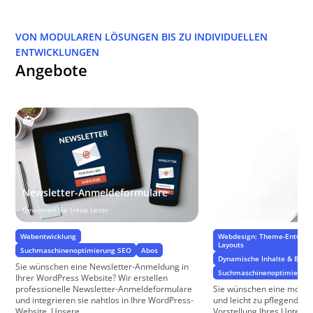
VON MODULAREN LÖSUNGEN BIS ZU INDIVIDUELLEN
ENTWICKLUNGEN
Angebote
Newsletter-Anmeldeformulare
One-Pager
Gewinnen Sie treue Leser
Preiswert, übersichtlich, g
Webentwicklung
Webdesign: Theme-Entwickl
Layouts
Suchmaschinenoptimierung SEO
Abos
Dynamische Inhalte & Benu
Sie wünschen eine Newsletter-Anmeldung in
Suchmaschinenoptimierung
Ihrer WordPress Website? Wir erstellen
professionelle Newsletter-Anmeldeformulare
Sie wünschen eine modern
und integrieren sie nahtlos in Ihre WordPress-
und leicht zu pflegende W
Website. Unsere ...
Vorstellung Ihres Untern