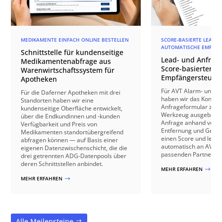
MEDIKAMENTE EINFACH ONLINE BESTELLEN
SCORE-BASIERTE LEAD-Q
AUTOMATISCHE EMPFÄN
Schnittstelle für kundenseitige
Lead- und Anfrage
Medikamentenabfrage aus
Score-basierter
Warenwirtschaftssystem für
Empfängersteuer
Apotheken
Für AVT Alarm- und V
Für die Daferner Apotheken mit drei
haben wir das Kontakt
Standorten haben wir eine
Anfrageformular zu e
kundenseitige Oberfläche entwickelt,
Werkzeug ausgebaut: 
über die Endkundinnen und -kunden
Anfrage anhand von B
Verfügbarkeit und Preis von
Entfernung und Gebäu
Medikamenten standortübergreifend
einen Score und leite
abfragen können — auf Basis einer
automatisch an AVT o
eigenen Datenzwischenschicht, die die
passenden Partnerbetr
drei getrennten ADG-Datenpools über
deren Schnittstellen anbindet.
MEHR ERFAHREN
$
MEHR ERFAHREN
$
Alle Meilensteine