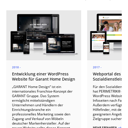
2018 -
2017 -
Entwicklung einer WordPress
Webportal des
Website für Garant Home Design
Sozialdienstleiste
„GARANT Home Design“ ist ein
Für den Sozialdienstle
internationales Franchise-Konzept der
hat PERIMETRIK® ein
GARANT Gruppe. Das System
WordPress Website mi
ermöglicht mittelständigen
Infoseiten nach Fachbe
Unternehmen und Händlern der
Außerdem verfügt die 
Einrichtungsbranche ein
Hilfefinder, mit dem 
professionelles Marketing sowie den
geeigneten Angeboten
Zugang und Verkauf von Möbeln
Zielgruppe suchen ka
deutscher Markenhersteller. Auf der
neuen Website sollte dieses Konzept
MEHR ERFAHREN
$