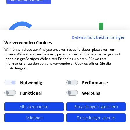
Datenschutzbestimmungen
Wir verwenden Cookies
Wir können diese zur Analyse unserer Besucherdaten platzieren, um
unsere Webseite zu verbessern, personalisierte Inhalte anzuzeigen und
Ihnen ein großartiges Webseiten-Erlebnis zu bieten. Für weitere
Informationen zu den von uns verwendeten Cookies öffnen Sie die
Wie
|
Einstellungen.
Notwendig
Performance
TOP SEO DURCH DYNAMISCHE INHALTE
Funktional
Werbung
SEO-Agentur Leer (Ostfriesland) ?
PERIMETRIK®!
Alle akzeptieren
Einstellungen speichern
Ablehnen
Einstellungen ändern
PERIMETRIK® hat eine besonders erfolgreiche SEO