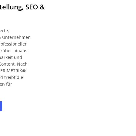
tellung, SEO &
erte,
zen Unternehmen
ofessioneller
rüber hinaus.
barkeit und
Content. Nach
t PERIMETRIK®
 treibt die
en für