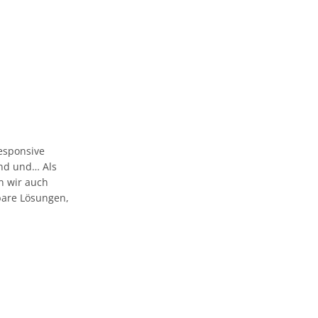
esponsive
 und und… Als
n wir auch
bare Lösungen,