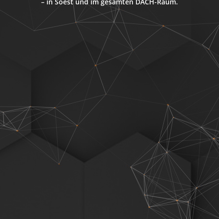
– in Soest und im gesamten DACH-Raum.