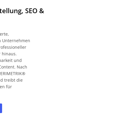
tellung, SEO &
erte,
zen Unternehmen
ofessioneller
 hinaus.
barkeit und
Content. Nach
t PERIMETRIK®
 treibt die
en für