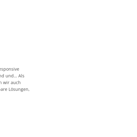
esponsive
 und und… Als
n wir auch
bare Lösungen,