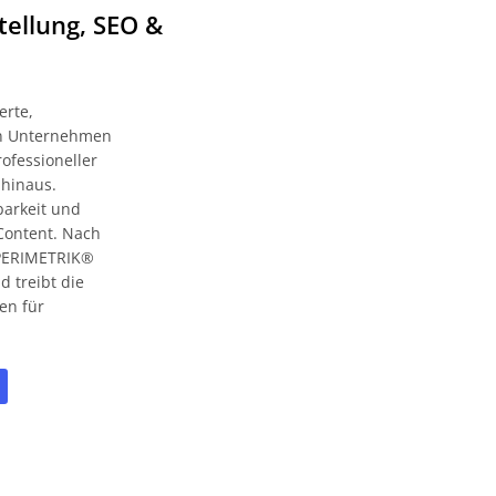
tellung, SEO &
erte,
zen Unternehmen
ofessioneller
 hinaus.
barkeit und
Content. Nach
t PERIMETRIK®
 treibt die
en für