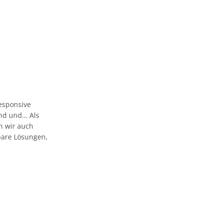
esponsive
 und und… Als
n wir auch
bare Lösungen,