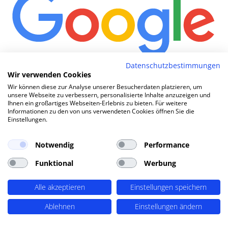
Datenschutzbestimmungen
Wie komme
|
Wir verwenden Cookies
Wir können diese zur Analyse unserer Besucherdaten platzieren, um
unsere Webseite zu verbessern, personalisierte Inhalte anzuzeigen und
Ihnen ein großartiges Webseiten-Erlebnis zu bieten. Für weitere
TOP SEO DURCH DYNAMISCHE INHALTE
Informationen zu den von uns verwendeten Cookies öffnen Sie die
Einstellungen.
SEO-Agentur Weißenfels ?
PERIMETRIK®!
Notwendig
Performance
Funktional
Werbung
PERIMETRIK® hat eine besonders erfolgreiche SEO
Methode entwickelt, die alle wesentlichen Bereiche
Alle akzeptieren
Einstellungen speichern
abdeckt: Recherche und Konzeption, technische
Optimierung, redaktionellen Support und regelmäßiges
Ablehnen
Einstellungen ändern
SEO Monitoring. Unsere SEO-Leistungen umfassen u.A.: