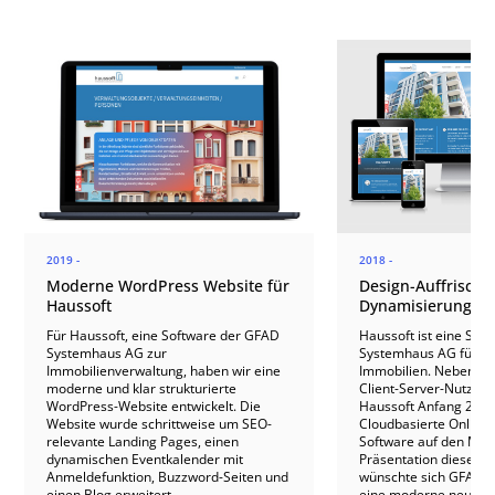
2019 -
2018 -
Moderne WordPress Website für
Design-Auffrisch
Haussoft
Dynamisierung für
Für Haussoft, eine Software der GFAD
Haussoft ist eine Sof
Systemhaus AG zur
Systemhaus AG für di
Immobilienverwaltung, haben wir eine
Immobilien. Neben de
moderne und klar strukturierte
Client-Server-Nutzung
WordPress-Website entwickelt. Die
Haussoft Anfang 2019
Website wurde schrittweise um SEO-
Cloudbasierte Online-
relevante Landing Pages, einen
Software auf den Mark
dynamischen Eventkalender mit
Präsentation dieser 
Anmeldefunktion, Buzzword-Seiten und
wünschte sich GFAD 
einen Blog erweitert.
eine moderne neue We