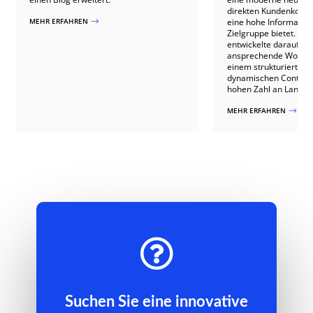
direkten Kundenkontak
MEHR ERFAHREN
eine hohe Informations
$
Zielgruppe bietet. P
entwickelte daraufhin
ansprechende Wordpr
einem strukturierten
dynamischen Content 
hohen Zahl an Landing
MEHR ERFAHREN
$

Suchen Sie eine innovative