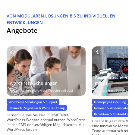
VON MODULAREN LÖSUNGEN BIS ZU INDIVIDUELLEN
ENTWICKLUNGEN
Angebote
Automatische Vers
WordPress-Schulungen
mit KI
Reizen Sie Ihre WordPress Website voll aus!
für WordPress-Seiten & W
WordPress Schulungen & Support
Homepage-Erstellung
Relaunch, Migration & Website-Umzug
Intranet & Wissensdatenba
Redaktion & Content-Erstel
Lernen Sie, wie Sie Ihre PERIMETRIK®
WordPress Website optimal nutzen! WordPress
Unsere KI-gestützte Vers
ist das CMS der unzähligen Möglichkeiten. Mit
eine innovative Methode,
WordPress lassen ...
Texte automatisch mit re