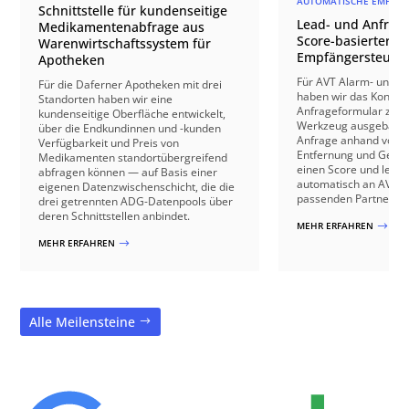
AUTOMATISCHE EMPFÄN
Schnittstelle für kundenseitige
Lead- und Anfrage
Medikamentenabfrage aus
Score-basierter
Warenwirtschaftssystem für
Empfängersteuer
Apotheken
Für AVT Alarm- und V
Für die Daferner Apotheken mit drei
haben wir das Kontakt
Standorten haben wir eine
Anfrageformular zu e
kundenseitige Oberfläche entwickelt,
Werkzeug ausgebaut: 
über die Endkundinnen und -kunden
Anfrage anhand von B
Verfügbarkeit und Preis von
Entfernung und Gebäu
Medikamenten standortübergreifend
einen Score und leite
abfragen können — auf Basis einer
automatisch an AVT o
eigenen Datenzwischenschicht, die die
passenden Partnerbetr
drei getrennten ADG-Datenpools über
deren Schnittstellen anbindet.
MEHR ERFAHREN
$
MEHR ERFAHREN
$
Alle Meilensteine