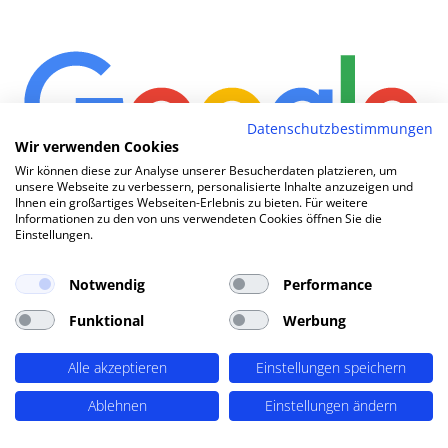
Datenschutzbestimmungen
Wir verwenden Cookies
Wir können diese zur Analyse unserer Besucherdaten platzieren, um
unsere Webseite zu verbessern, personalisierte Inhalte anzuzeigen und
Ihnen ein großartiges Webseiten-Erlebnis zu bieten. Für weitere
Wie kom
|
Informationen zu den von uns verwendeten Cookies öffnen Sie die
Einstellungen.
Notwendig
Performance
TOP SEO DURCH DYNAMISCHE INHALTE
SEO-Agentur Heiligenhaus ?
Funktional
Werbung
PERIMETRIK®!
Alle akzeptieren
Einstellungen speichern
PERIMETRIK® hat eine besonders erfolgreiche SEO
Ablehnen
Einstellungen ändern
Methode entwickelt, die alle wesentlichen Bereiche