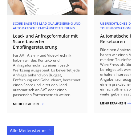
SCORE-BASIERTE LEAD-QUALIFIZIERUNG UND
ÜBERSICHTLICHES DOKU
AUTOMATISCHE EMPFÄNGERSTEUERUNG
TOURINFORMATIONEN 
Lead- und Anfrageformular mit
Automatische PDF-
Score-basierter
Reisetouren
Empfängersteuerung
Für einen Anbieter vo
haben wir einen Mecha
Für AVT Alarm- und Video-Technik
mit dem Tourinformat
haben wir das Kontakt- und
WordPress als übersic
Anfrageformular zu einem Lead-
bereitgestellt werden
Werkzeug ausgebaut: Es bewertet jede
erhalten Interessierte
Anfrage anhand von Budget,
Angaben zur ausgewäh
Entfernung und Gebäudeart, berechnet
einem praktischen For
einen Score und leitet den Lead
einfach öffnen, speic
automatisch an AVT oder einen
weitergeben lässt.
passenden Partnerbetrieb weiter.
MEHR ERFAHREN
$
MEHR ERFAHREN
$
Alle Meilensteine