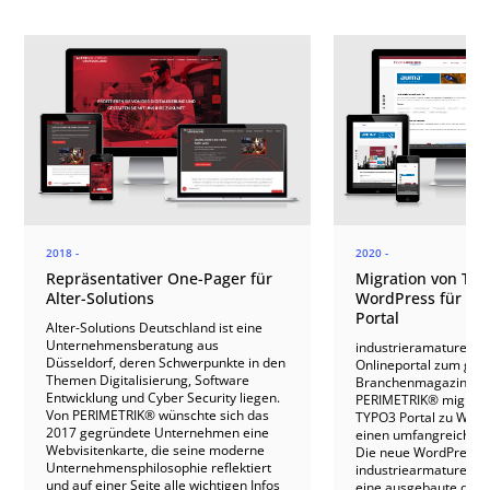
2018 -
2020 -
Repräsentativer One-Pager für
Migration von TY
Alter-Solutions
WordPress für ein
Portal
Alter-Solutions Deutschland ist eine
Unternehmensberatung aus
industrieramaturen.de 
Düsseldorf, deren Schwerpunkte in den
Onlineportal zum gle
Themen Digitalisierung, Software
Branchenmagazin des 
Entwicklung und Cyber Security liegen.
PERIMETRIK® migrier
Von PERIMETRIK® wünschte sich das
TYPO3 Portal zu Word
2017 gegründete Unternehmen eine
einen umfangreichen 
Webvisitenkarte, die seine moderne
Die neue WordPress 
Unternehmensphilosophie reflektiert
industriearmaturen.de
und auf einer Seite alle wichtigen Infos
eine ausgebaute dyna