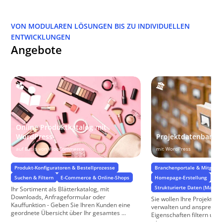
VON MODULAREN LÖSUNGEN BIS ZU INDIVIDUELLEN
ENTWICKLUNGEN
Angebote
Online Produktkatalog mit
WordPress
Projektdatenbank
auf Basis von WooCommerce
mit WordPress
Produkt-Konfiguratoren & Bestellprozesse
Branchenportale & Mitglied
Suchen & Filtern
E-Commerce & Online-Shops
Homepage-Erstellung
Strukturierte Daten (Markup
Ihr Sortiment als Blätterkatalog, mit
Downloads, Anfrageformular oder
Sie wollen Ihre Projekte 
Kauffunktion - Geben Sie Ihren Kunden eine
verwalten und ansprechen
geordnete Übersicht über Ihr gesamtes ...
Eigenschaften filtern und