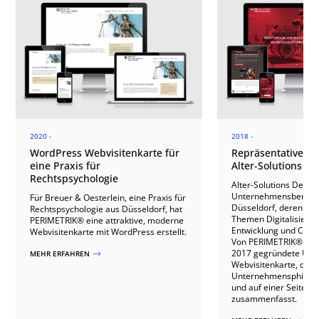
2020 -
2018 -
WordPress Webvisitenkarte für
Repräsentativer O
eine Praxis für
Alter-Solutions
Rechtspsychologie
Alter-Solutions Deutsc
Unternehmensberatu
Für Breuer & Oesterlein, eine Praxis für
Düsseldorf, deren Sc
Rechtspsychologie aus Düsseldorf, hat
Themen Digitalisierun
PERIMETRIK® eine attraktive, moderne
Entwicklung und Cyber
Webvisitenkarte mit WordPress erstellt.
Von PERIMETRIK® wün
2017 gegründete Unt
MEHR ERFAHREN
$
Webvisitenkarte, die
Unternehmensphilosop
und auf einer Seite all
zusammenfasst.