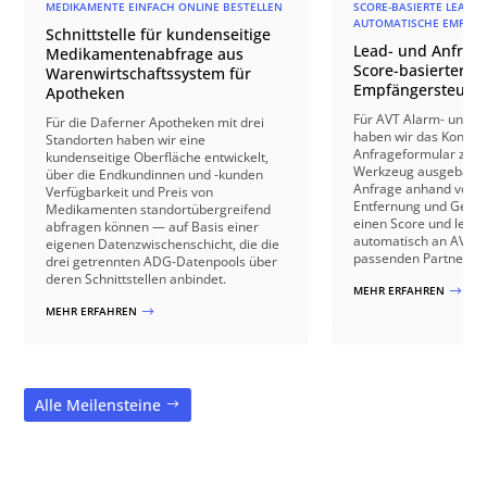
MEDIKAMENTE EINFACH ONLINE BESTELLEN
SCORE-BASIERTE LEAD-Q
AUTOMATISCHE EMPFÄN
Schnittstelle für kundenseitige
Lead- und Anfrage
Medikamentenabfrage aus
Score-basierter
Warenwirtschaftssystem für
Empfängersteuer
Apotheken
Für AVT Alarm- und V
Für die Daferner Apotheken mit drei
haben wir das Kontakt
Standorten haben wir eine
Anfrageformular zu e
kundenseitige Oberfläche entwickelt,
Werkzeug ausgebaut: 
über die Endkundinnen und -kunden
Anfrage anhand von B
Verfügbarkeit und Preis von
Entfernung und Gebäu
Medikamenten standortübergreifend
einen Score und leite
abfragen können — auf Basis einer
automatisch an AVT o
eigenen Datenzwischenschicht, die die
passenden Partnerbetr
drei getrennten ADG-Datenpools über
deren Schnittstellen anbindet.
MEHR ERFAHREN
$
MEHR ERFAHREN
$
Alle Meilensteine