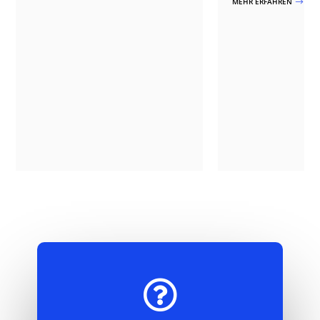
MEHR ERFAHREN
$
