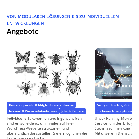
VON MODULAREN LÖSUNGEN BIS ZU INDIVIDUELLEN
ENTWICKLUNGEN
Angebote
Individuelle Taxonomien und
Eigenschaften
Ranking-Monitorin
Spezifische Eigenschaften für Ihr Projekt
Ihre Keywords immer im Bli
Branchenportale & Mitgliederverzeichnisse
Analyse, Tracking & Statisti
Intranet & Wissensdatenbanken
Jobs & Karriere
Suchmaschinenoptimierung
Individuelle Taxonomien und Eigenschaften
Unser Ranking-Monitoring i
sind entscheidend, um Inhalte auf Ihrer
Service, um den Erfolg Ih
WordPress-Website strukturiert und
Suchmaschinen kontinuie
übersichtlich darzustellen. Sie ermöglichen die
Mit unserem Dienst, basie
Erstellung spezifischer ...