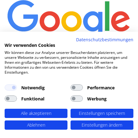
Datenschutzbestimmungen
Wir verwenden Cookies
Wie komme ich in
|
Wir können diese zur Analyse unserer Besucherdaten platzieren, um
unsere Webseite zu verbessern, personalisierte Inhalte anzuzeigen und
Ihnen ein großartiges Webseiten-Erlebnis zu bieten. Für weitere
Informationen zu den von uns verwendeten Cookies öffnen Sie die
Einstellungen.
TOP SEO DURCH DYNAMISCHE INHALTE
SEO-Agentur Erkrath ? PERIMETRIK®!
Notwendig
Performance
Funktional
Werbung
PERIMETRIK® hat eine besonders erfolgreiche SEO
Methode entwickelt, die alle wesentlichen Bereiche
Alle akzeptieren
Einstellungen speichern
abdeckt: Recherche und Konzeption, technische
Optimierung, redaktionellen Support und regelmäßiges
Ablehnen
Einstellungen ändern
SEO Monitoring. Unsere SEO-Leistungen umfassen u.A.: