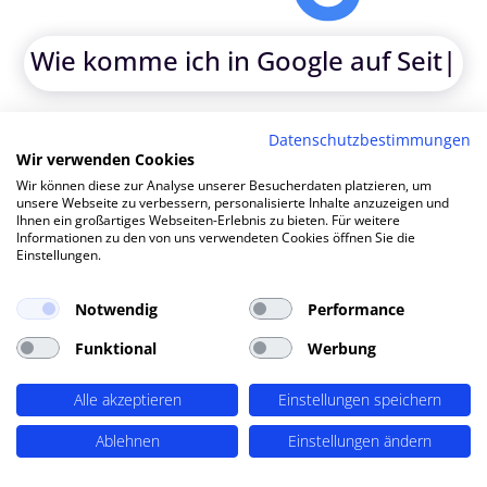
|
TOP SEO DURCH DYNAMISCHE INHALTE
Datenschutzbestimmungen
SEO-Agentur Idar-Oberstein ?
Wir verwenden Cookies
Wir können diese zur Analyse unserer Besucherdaten platzieren, um
PERIMETRIK®!
unsere Webseite zu verbessern, personalisierte Inhalte anzuzeigen und
Ihnen ein großartiges Webseiten-Erlebnis zu bieten. Für weitere
Informationen zu den von uns verwendeten Cookies öffnen Sie die
Einstellungen.
PERIMETRIK® hat eine besonders erfolgreiche SEO
Methode entwickelt, die alle wesentlichen Bereiche
Notwendig
Performance
abdeckt: Recherche und Konzeption, technische
Optimierung, redaktionellen Support und regelmäßiges
Funktional
Werbung
SEO Monitoring. Unsere SEO-Leistungen umfassen u.A.:
Alle akzeptieren
Einstellungen speichern
SEO-Analysen und Keyword Recherche
(OnPage SEO
Analysen, Keyword Recherchen, Mitbewerber-Analyse,
Ablehnen
Einstellungen ändern
detaillierte Keyword Analysen), Entwicklung von
Redaktionsplänen,