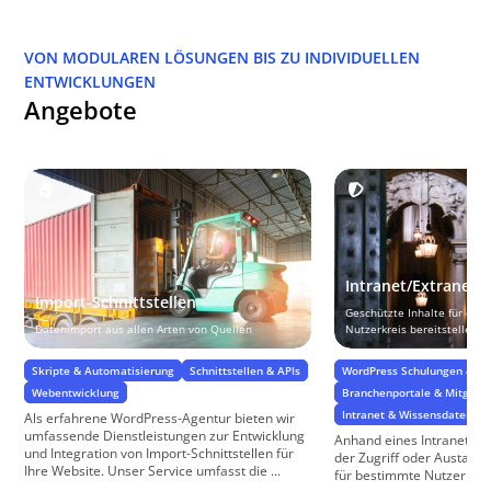
VON MODULAREN LÖSUNGEN BIS ZU INDIVIDUELLEN
ENTWICKLUNGEN
Angebote
Intranet/Extranet
Import-Schnittstellen
Geschützte Inhalte für ein
Datenimport aus allen Arten von Quellen
Nutzerkreis bereitstellen
Skripte & Automatisierung
Schnittstellen & APIs
WordPress Schulungen & Su
Webentwicklung
Branchenportale & Mitglied
Intranet & Wissensdatenba
Als erfahrene WordPress-Agentur bieten wir
umfassende Dienstleistungen zur Entwicklung
Anhand eines Intranet und
und Integration von Import-Schnittstellen für
der Zugriff oder Austaus
Ihre Website. Unser Service umfasst die ...
für bestimmte Nutzer oder