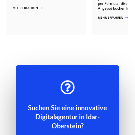
per Formular direkt 
MEHR ERFAHREN
Angebot buchen könn
$
MEHR ERFAHREN
$

Suchen Sie eine innovative
Digitalagentur in Idar-
Oberstein?