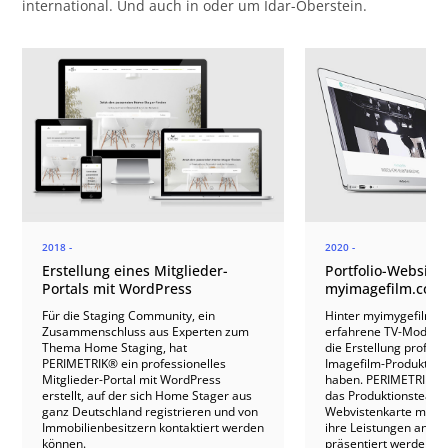
international. Und auch in oder um Idar-Oberstein.
2018 -
2020 -
Erstellung eines Mitglieder-
Portfolio-Website 
Portals mit WordPress
myimagefilm.com
Für die Staging Community, ein
Hinter myimygefilm.c
Zusammenschluss aus Experten zum
erfahrene TV-Moderato
Thema Home Staging, hat
die Erstellung profess
PERIMETRIK® ein professionelles
Imagefilm-Produktione
Mitglieder-Portal mit WordPress
haben. PERIMETRIK® e
erstellt, auf der sich Home Stager aus
das Produktionsteam e
ganz Deutschland registrieren und von
Webvistenkarte mit W
Immobilienbesitzern kontaktiert werden
ihre Leistungen ansp
können.
präsentiert werden un