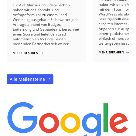
haben wir einen Mecha
Für AVT Alarm- und Video-Technik
mit dem Tourinformat
haben wir das Kontakt- und
WordPress als übersic
Anfrageformular zu einem Lead-
bereitgestellt werden
Werkzeug ausgebaut: Es bewertet jede
erhalten Interessierte
Anfrage anhand von Budget,
Angaben zur ausgewäh
Entfernung und Gebäudeart, berechnet
einem praktischen For
einen Score und leitet den Lead
einfach öffnen, speic
automatisch an AVT oder einen
weitergeben lässt.
passenden Partnerbetrieb weiter.
MEHR ERFAHREN
$
MEHR ERFAHREN
$
Alle Meilensteine