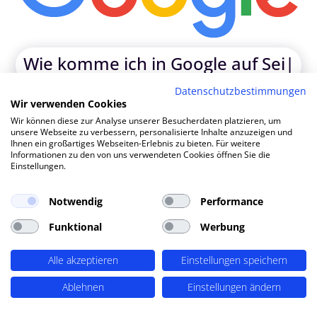
Wie komme ich in Google auf Sei
|
Datenschutzbestimmungen
Wir verwenden Cookies
TOP SEO DURCH DYNAMISCHE INHALTE
Wir können diese zur Analyse unserer Besucherdaten platzieren, um
SEO-Agentur Leonberg ?
unsere Webseite zu verbessern, personalisierte Inhalte anzuzeigen und
Ihnen ein großartiges Webseiten-Erlebnis zu bieten. Für weitere
PERIMETRIK®!
Informationen zu den von uns verwendeten Cookies öffnen Sie die
Einstellungen.
PERIMETRIK® hat eine besonders erfolgreiche SEO
Notwendig
Performance
Methode entwickelt, die alle wesentlichen Bereiche
Funktional
Werbung
abdeckt: Recherche und Konzeption, technische
Optimierung, redaktionellen Support und regelmäßiges
SEO Monitoring. Unsere SEO-Leistungen umfassen u.A.:
Alle akzeptieren
Einstellungen speichern
SEO-Analysen und Keyword Recherche
(OnPage SEO
Ablehnen
Einstellungen ändern
Analysen, Keyword Recherchen, Mitbewerber-Analyse,