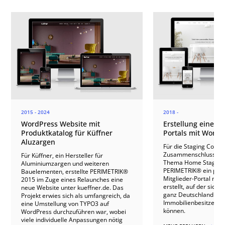
2015 - 2024
2018 -
WordPress Website mit
Erstellung eines M
Produktkatalog für Küffner
Portals mit WordP
Aluzargen
Für die Staging Commu
Zusammenschluss aus
Für Küffner, ein Hersteller für
Thema Home Staging,
Aluminiumzargen und weiteren
PERIMETRIK® ein prof
Bauelementen, erstellte PERIMETRIK®
Mitglieder-Portal mit
2015 im Zuge eines Relaunches eine
erstellt, auf der sich
neue Website unter kueffner.de. Das
ganz Deutschland regi
Projekt erwies sich als umfangreich, da
Immobilienbesitzern k
eine Umstellung von TYPO3 auf
können.
WordPress durchzuführen war, wobei
viele individuelle Anpassungen nötig