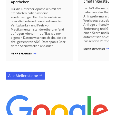
Empfängersteuer
Apotheken
Für AVT Alarm- und V
Für die Daferner Apotheken mit drei
haben wir das Kontakt
Standorten haben wir eine
Anfrageformular zu e
kundenseitige Oberfläche entwickelt,
Werkzeug ausgebaut: 
über die Endkundinnen und -kunden
Anfrage anhand von B
Verfügbarkeit und Preis von
Entfernung und Gebäu
Medikamenten standortübergreifend
einen Score und leite
abfragen können — auf Basis einer
automatisch an AVT o
eigenen Datenzwischenschicht, die die
passenden Partnerbetr
drei getrennten ADG-Datenpools über
deren Schnittstellen anbindet.
MEHR ERFAHREN
$
MEHR ERFAHREN
$
Alle Meilensteine