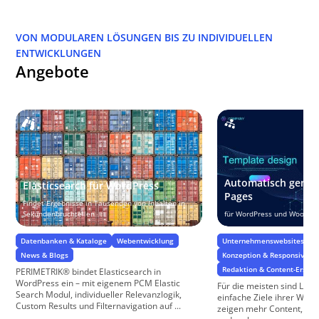
VON MODULAREN LÖSUNGEN BIS ZU INDIVIDUELLEN
ENTWICKLUNGEN
Angebote
Automatisch generi
Elasticsearch für WordPress
Pages
Findet Ergebnisse in Tausenden von Inhalten in
Sekundenbruchteilen
für WordPress und WooCom
Datenbanken & Kataloge
Webentwicklung
Unternehmenswebsites
News & Blogs
Konzeption & Responsive W
Redaktion & Content-Erstel
PERIMETRIK® bindet Elasticsearch in
WordPress ein – mit eigenem PCM Elastic
Für die meisten sind Lan
Search Modul, individueller Relevanzlogik,
einfache Ziele ihrer We
Custom Results und Filternavigation auf ...
zeigen mehr Content, ge