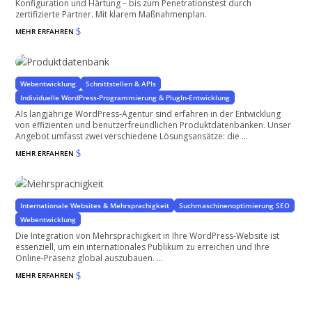
Konfiguration und Härtung – bis zum Penetrationstest durch
zertifizierte Partner. Mit klarem Maßnahmenplan.
MEHR ERFAHREN
$
Produktdatenbank
mit oder ohne WooCommerce
Webentwicklung
Schnittstellen & APIs
Individuelle WordPress-Programmierung & PlugIn-Entwicklung
Als langjährige WordPress-Agentur sind erfahren in der Entwicklung
von effizienten und benutzerfreundlichen Produktdatenbanken. Unser
Angebot umfasst zwei verschiedene Lösungsansätze: die ...
MEHR ERFAHREN
$
Mehrsprachigkeit
Erreichen Sie Ihre User weltweit in allen Sprachen
Internationale Websites & Mehrsprachigkeit
Suchmaschinenoptimierung SEO
Webentwicklung
Die Integration von Mehrsprachigkeit in Ihre WordPress-Website ist
essenziell, um ein internationales Publikum zu erreichen und Ihre
Online-Präsenz global auszubauen. ...
MEHR ERFAHREN
$