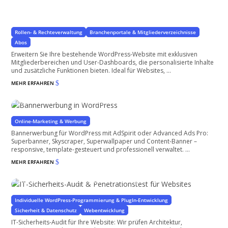
Geschlossene Mitgliederbereiche mit User-Dashboard
für Ihre WorPress Website
Rollen- & Rechteverwaltung
Branchenportale & Mitgliederverzeichnisse
Abos
Erweitern Sie Ihre bestehende WordPress-Website mit exklusiven
Mitgliederbereichen und User-Dashboards, die personalisierte Inhalte
und zusätzliche Funktionen bieten. Ideal für Websites, ...
MEHR ERFAHREN
$
Bannerwerbung in WordPress
Verdienen Sie Geld mit Ihrer Website
Online-Marketing & Werbung
Bannerwerbung für WordPress mit AdSpirit oder Advanced Ads Pro:
Superbanner, Skyscraper, Superwallpaper und Content-Banner –
responsive, template-gesteuert und professionell verwaltet. ...
MEHR ERFAHREN
$
IT-Sicherheits-Audit & Penetrationstest für Websites
Sicherheit von der Konzeption bis zur Umsetzung
Individuelle WordPress-Programmierung & PlugIn-Entwicklung
Sicherheit & Datenschutz
Webentwicklung
IT-Sicherheits-Audit für Ihre Website: Wir prüfen Architektur,