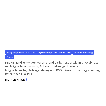
Vereinsportal mit Mitgliederverwaltung – WordPress
mit WordPress
Zielgruppenansprache & Zielgruppenspezifische Inhalte
Webentwicklung
Abos
PERIMETRIK® entwickelt Vereins- und Verbandsportale mit WordPress –
mit Mitgliederverwaltung, Rollenmodellen, geobasierter
Mitgliedersuche, Beitragszahlung und DSGVO-konformer Registrierung.
Referenzen u. a. PTK ...
MEHR ERFAHREN
$