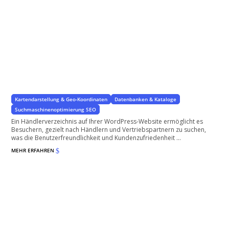
Händler-Verzeichnis
Optimale Lösungen für Ihre WordPress-Website
Kartendarstellung & Geo-Koordinaten
Datenbanken & Kataloge
Suchmaschinenoptimierung SEO
Ein Händlerverzeichnis auf Ihrer WordPress-Website ermöglicht es
Besuchern, gezielt nach Händlern und Vertriebspartnern zu suchen,
was die Benutzerfreundlichkeit und Kundenzufriedenheit ...
MEHR ERFAHREN
$