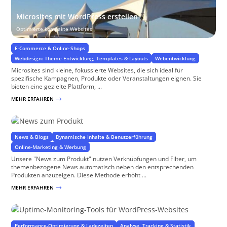
Microsites mit WordPress erstellen
Optimierte kompakte Websites
E-Commerce & Online-Shops
Webdesign: Theme-Entwicklung, Templates & Layouts
Webentwicklung
Microsites sind kleine, fokussierte Websites, die sich ideal für
spezifische Kampagnen, Produkte oder Veranstaltungen eignen. Sie
bieten eine gezielte Plattform, ...
MEHR ERFAHREN
$
News zum Produkt
für WordPress und WooCommerce
News & Blogs
Dynamische Inhalte & Benutzerführung
Online-Marketing & Werbung
Unsere "News zum Produkt" nutzen Verknüpfungen und Filter, um
themenbezogene News automatisch neben den entsprechenden
Produkten anzuzeigen. Diese Methode erhöht ...
MEHR ERFAHREN
$
Uptime Monitoring
für WordPress-Websites
Performance-Optimierung & Ladezeiten
Analyse, Tracking & Statistik