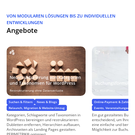
VON MODULAREN LÖSUNGEN BIS ZU INDIVIDUELLEN
ENTWICKLUNGEN
Angebote
Neustrukturierung von Kategorien
und Taxonomien für WordPress
Buchungsformular
Restrukturierung ohne Datenverluste
für WordPress
Suchen & Filtern
News & Blogs
Online-Payment & Zahlungs
Relaunch, Migration & Website-Umzug
Events, Veranstaltungen & 
Kategorien, Schlagworte und Taxonomien in
Ein gut gestaltetes Buchu
WordPress bereinigen und restrukturieren:
entscheidend, um Ihren 
Dubletten entfernen, Hierarchien aufbauen,
eine einfache und benutz
Archivseiten als Landing Pages gestalten.
Möglichkeit zur Buchung vo
PERIMETRIK® optimiert ...