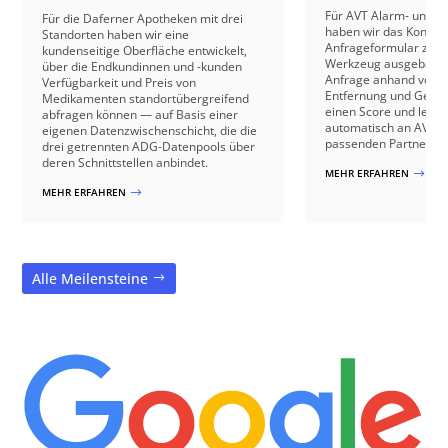
Für AVT Alarm- und V
Für die Daferner Apotheken mit drei
haben wir das Kontakt
Standorten haben wir eine
Anfrageformular zu e
kundenseitige Oberfläche entwickelt,
Werkzeug ausgebaut: 
über die Endkundinnen und -kunden
Anfrage anhand von B
Verfügbarkeit und Preis von
Entfernung und Gebäu
Medikamenten standortübergreifend
einen Score und leite
abfragen können — auf Basis einer
automatisch an AVT o
eigenen Datenzwischenschicht, die die
passenden Partnerbetr
drei getrennten ADG-Datenpools über
deren Schnittstellen anbindet.
MEHR ERFAHREN
$
MEHR ERFAHREN
$
Alle Meilensteine