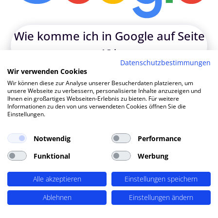
Wie komm
|
Datenschutzbestimmungen
TOP SEO DURCH DYNAMISCHE INHALTE
Wir verwenden Cookies
SEO-Agentur Bretten ? PERIMETRIK®!
Wir können diese zur Analyse unserer Besucherdaten platzieren, um
unsere Webseite zu verbessern, personalisierte Inhalte anzuzeigen und
Ihnen ein großartiges Webseiten-Erlebnis zu bieten. Für weitere
Informationen zu den von uns verwendeten Cookies öffnen Sie die
PERIMETRIK® hat eine besonders erfolgreiche SEO
Einstellungen.
Methode entwickelt, die alle wesentlichen Bereiche
abdeckt: Recherche und Konzeption, technische
Notwendig
Performance
Optimierung, redaktionellen Support und regelmäßiges
Funktional
Werbung
SEO Monitoring. Unsere SEO-Leistungen umfassen u.A.:
SEO-Analysen und Keyword Recherche
(OnPage SEO
Alle akzeptieren
Einstellungen speichern
Analysen, Keyword Recherchen, Mitbewerber-Analyse,
detaillierte Keyword Analysen), Entwicklung von
Ablehnen
Einstellungen ändern
Redaktionsplänen,