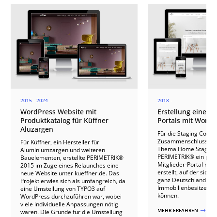
2015 - 2024
2018 -
WordPress Website mit
Erstellung eines M
Produktkatalog für Küffner
Portals mit WordP
Aluzargen
Für die Staging Commu
Zusammenschluss aus
Für Küffner, ein Hersteller für
Thema Home Staging,
Aluminiumzargen und weiteren
PERIMETRIK® ein prof
Bauelementen, erstellte PERIMETRIK®
Mitglieder-Portal mit
2015 im Zuge eines Relaunches eine
erstellt, auf der sich
neue Website unter kueffner.de. Das
ganz Deutschland regi
Projekt erwies sich als umfangreich, da
Immobilienbesitzern k
eine Umstellung von TYPO3 auf
können.
WordPress durchzuführen war, wobei
viele individuelle Anpassungen nötig
MEHR ERFAHREN
$
waren. Die Gründe für die Umstellung