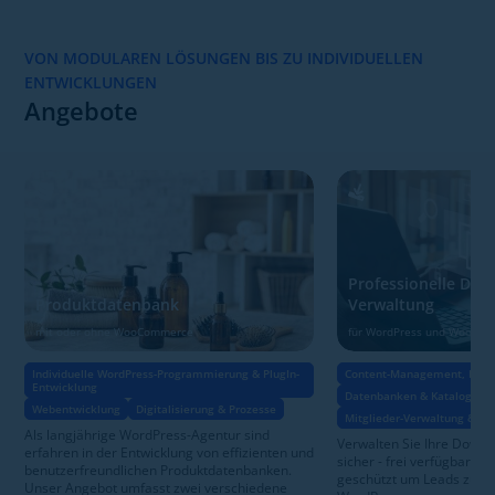
VON MODULAREN LÖSUNGEN BIS ZU INDIVIDUELLEN
ENTWICKLUNGEN
Angebote
Professionelle Dow
Produktdatenbank
Verwaltung
mit oder ohne WooCommerce
für WordPress und WooCo
Individuelle WordPress-Programmierung & PlugIn-
Content-Management, Daten
Entwicklung
Datenbanken & Kataloge
Webentwicklung
Digitalisierung & Prozesse
Mitglieder-Verwaltung & Zug
Als langjährige WordPress-Agentur sind
Verwalten Sie Ihre Downl
erfahren in der Entwicklung von effizienten und
sicher - frei verfügbar al
benutzerfreundlichen Produktdatenbanken.
geschützt um Leads zu ge
Unser Angebot umfasst zwei verschiedene