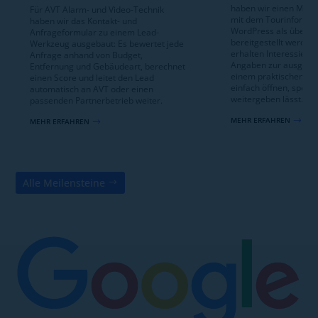
haben wir einen Mecha
Für AVT Alarm- und Video-Technik
mit dem Tourinformat
haben wir das Kontakt- und
WordPress als übersic
Anfrageformular zu einem Lead-
bereitgestellt werden
Werkzeug ausgebaut: Es bewertet jede
erhalten Interessierte
Anfrage anhand von Budget,
Angaben zur ausgewäh
Entfernung und Gebäudeart, berechnet
einem praktischen For
einen Score und leitet den Lead
einfach öffnen, speic
automatisch an AVT oder einen
weitergeben lässt.
passenden Partnerbetrieb weiter.
MEHR ERFAHREN
$
MEHR ERFAHREN
$
Alle Meilensteine