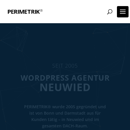
SEIT 2005
NEUWIED
PERIMETRIK® wurde 2005 gegründet und
ist von Bonn und Darmstadt aus für
Kunden tätig – in Neuwied und im
gesamten DACH-Raum.