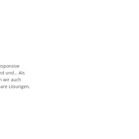
esponsive
 und und… Als
n wir auch
bare Lösungen,