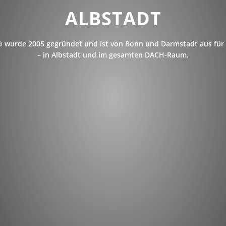
ALBSTADT
 wurde 2005 gegründet und ist von Bonn und Darmstadt aus für 
– in Albstadt und im gesamten DACH-Raum.