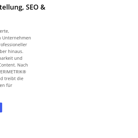
tellung, SEO &
erte,
zen Unternehmen
ofessioneller
ber hinaus.
barkeit und
Content. Nach
t PERIMETRIK®
 treibt die
en für