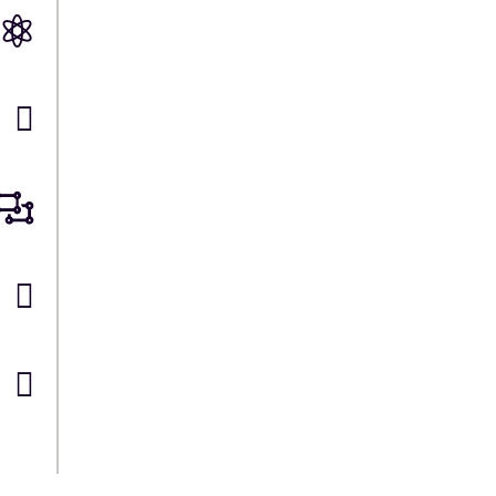




