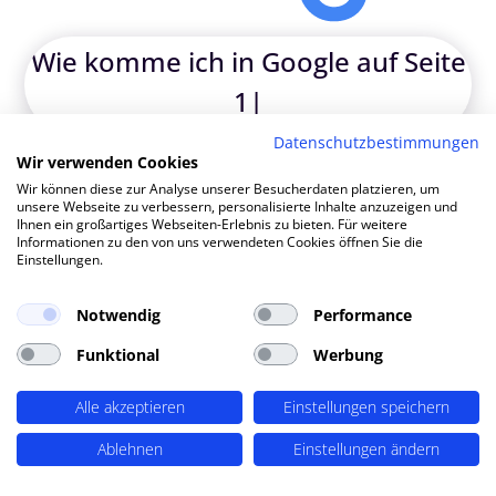
Wi
|
TOP SEO DURCH DYNAMISCHE INHALTE
Datenschutzbestimmungen
SEO-Agentur Balingen ?
Wir verwenden Cookies
Wir können diese zur Analyse unserer Besucherdaten platzieren, um
PERIMETRIK®!
unsere Webseite zu verbessern, personalisierte Inhalte anzuzeigen und
Ihnen ein großartiges Webseiten-Erlebnis zu bieten. Für weitere
Informationen zu den von uns verwendeten Cookies öffnen Sie die
Einstellungen.
PERIMETRIK® hat eine besonders erfolgreiche SEO
Methode entwickelt, die alle wesentlichen Bereiche
Notwendig
Performance
abdeckt: Recherche und Konzeption, technische
Optimierung, redaktionellen Support und regelmäßiges
Funktional
Werbung
SEO Monitoring. Unsere SEO-Leistungen umfassen u.A.:
Alle akzeptieren
Einstellungen speichern
SEO-Analysen und Keyword Recherche
(OnPage SEO
Analysen, Keyword Recherchen, Mitbewerber-Analyse,
Ablehnen
Einstellungen ändern
detaillierte Keyword Analysen), Entwicklung von
Redaktionsplänen,