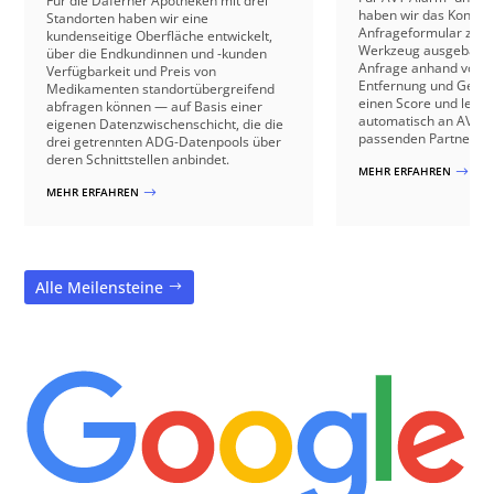
Für die Daferner Apotheken mit drei
haben wir das Kontakt
Standorten haben wir eine
Anfrageformular zu e
kundenseitige Oberfläche entwickelt,
Werkzeug ausgebaut: 
über die Endkundinnen und -kunden
Anfrage anhand von B
Verfügbarkeit und Preis von
Entfernung und Gebäu
Medikamenten standortübergreifend
einen Score und leite
abfragen können — auf Basis einer
automatisch an AVT o
eigenen Datenzwischenschicht, die die
passenden Partnerbetr
drei getrennten ADG-Datenpools über
deren Schnittstellen anbindet.
MEHR ERFAHREN
$
MEHR ERFAHREN
$
Alle Meilensteine