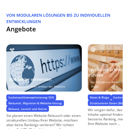
VON MODULAREN LÖSUNGEN BIS ZU INDIVIDUELLEN
ENTWICKLUNGEN
Angebote
Websites schneller
lassen
404-Fehler vermeiden
Für Wordpress-Websites 
beim Relaunch oder Umbau der Website
Shops
Suchmaschinenoptimierung SEO
News & Blogs
Suchmasch
Relaunch, Migration & Website-Umzug
Strukturierte Daten (Markup
Release, Launch und GoLive
Wir sorgen dafür, dass S
Inhalte optimal finden Me
Sie planen einen Website-Relaunch oder einen
besseres Ranking, mehr Tr
strukturellen Umbau Ihrer Website, möchten
Ihre Website nach ...
aber keine Rankings verlieren? Wir richten