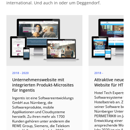
international. Und auch in oder um Deggendorf.
2018 - 2020
2018 -
Unternehmenswebsite mit
Attraktive neue W
integrierten Produkt-Microsites
Website für HTE S
für Ingentis
Hotel Tech Experts (H
Softwaresysteme für j
Ingentis ist eine Softwareentwicklungs
Hotelbetrieb an. Zur 
GmbH aus Nürnberg, die
seiner Software beauf
Softwareprodukte, mobile
Nürnberger Unterne
Applikationen und Cloudsysteme
PERIMETRIK® im Jahr 
herstellt. Zu ihren mehr als 1700
Entwicklung einer übe
Kunden gehören unter anderem die
ansprechende WordPre
REWE Group, Siemens, die Telekom
Jahr 2020 ist ein Aus