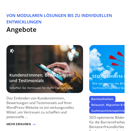
VON MODULAREN LÖSUNGEN BIS ZU INDIVIDUELLEN
ENTWICKLUNGEN
Angebote
Kundenstimmen, Bewertungen
SEO-optimierte Bil
und Testimonials
Wie optimieren die Bilder I
Schaffen Sie Vertrauen für mehr Conversions!
Suchmaschinen und Barriere
Das Einbinden von Kundenstimmen,
Barrierefreiheit
Bewertungen und Testimonials auf Ihrer
Relaunch, Migration & Web
WordPress-Website ist ein wirkungsvolles
Suchmaschinenoptimierung
Mittel, um Vertrauen zu schaffen und
potenzielle ...
SEO-optimierte Bilder sind
für die Barrierefreiheit, 
MEHR ERFAHREN
$
Benutzerfreundlichkeit u