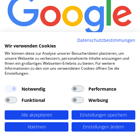
Datenschutzbestimmungen
Wie
|
Wir verwenden Cookies
Wir können diese zur Analyse unserer Besucherdaten platzieren, um
unsere Webseite zu verbessern, personalisierte Inhalte anzuzeigen und
Ihnen ein großartiges Webseiten-Erlebnis zu bieten. Für weitere
TOP SEO DURCH DYNAMISCHE INHALTE
Informationen zu den von uns verwendeten Cookies öffnen Sie die
Einstellungen.
SEO-Agentur Deggendorf ?
PERIMETRIK®!
Notwendig
Performance
Funktional
Werbung
PERIMETRIK® hat eine besonders erfolgreiche SEO
Methode entwickelt, die alle wesentlichen Bereiche
Alle akzeptieren
Einstellungen speichern
abdeckt: Recherche und Konzeption, technische
Optimierung, redaktionellen Support und regelmäßiges
Ablehnen
Einstellungen ändern
SEO Monitoring. Unsere SEO-Leistungen umfassen u.A.: