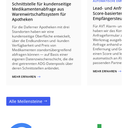
AUTOMATISCHE EMPFÄN
Schnittstelle für kundenseitige
Lead- und Anfrage
Medikamentenabfrage aus
Score-basierter
Warenwirtschaftssystem für
Empfängersteuer
Apotheken
Für AVT Alarm- und V
Für die Daferner Apotheken mit drei
haben wir das Kontakt
Standorten haben wir eine
Anfrageformular zu e
kundenseitige Oberfläche entwickelt,
Werkzeug ausgebaut: 
über die Endkundinnen und -kunden
Anfrage anhand von B
Verfügbarkeit und Preis von
Entfernung und Gebäu
Medikamenten standortübergreifend
einen Score und leite
abfragen können — auf Basis einer
automatisch an AVT o
eigenen Datenzwischenschicht, die die
passenden Partnerbetr
drei getrennten ADG-Datenpools über
deren Schnittstellen anbindet.
MEHR ERFAHREN
$
MEHR ERFAHREN
$
Alle Meilensteine