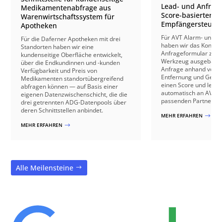
Lead- und Anfrage
Medikamentenabfrage aus
Score-basierter
Warenwirtschaftssystem für
Empfängersteuer
Apotheken
Für AVT Alarm- und V
Für die Daferner Apotheken mit drei
haben wir das Kontakt
Standorten haben wir eine
Anfrageformular zu e
kundenseitige Oberfläche entwickelt,
Werkzeug ausgebaut: 
über die Endkundinnen und -kunden
Anfrage anhand von B
Verfügbarkeit und Preis von
Entfernung und Gebäu
Medikamenten standortübergreifend
einen Score und leite
abfragen können — auf Basis einer
automatisch an AVT o
eigenen Datenzwischenschicht, die die
passenden Partnerbetr
drei getrennten ADG-Datenpools über
deren Schnittstellen anbindet.
MEHR ERFAHREN
$
MEHR ERFAHREN
$
Alle Meilensteine