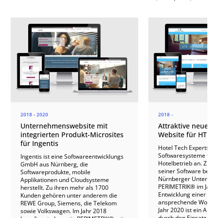
2018 - 2020
2018 -
Unternehmenswebsite mit
Attraktive neue W
integrierten Produkt-Microsites
Website für HTE S
für Ingentis
Hotel Tech Experts (H
Softwaresysteme für j
Ingentis ist eine Softwareentwicklungs
Hotelbetrieb an. Zur 
GmbH aus Nürnberg, die
seiner Software beauf
Softwareprodukte, mobile
Nürnberger Unterne
Applikationen und Cloudsysteme
PERIMETRIK® im Jahr 
herstellt. Zu ihren mehr als 1700
Entwicklung einer übe
Kunden gehören unter anderem die
ansprechende WordPre
REWE Group, Siemens, die Telekom
Jahr 2020 ist ein Aus
sowie Volkswagen. Im Jahr 2018
durch den Einsatz vo