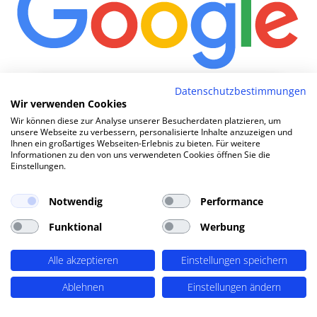
Wie kom
|
Datenschutzbestimmungen
Wir verwenden Cookies
Wir können diese zur Analyse unserer Besucherdaten platzieren, um
unsere Webseite zu verbessern, personalisierte Inhalte anzuzeigen und
TOP SEO DURCH DYNAMISCHE INHALTE
Ihnen ein großartiges Webseiten-Erlebnis zu bieten. Für weitere
Informationen zu den von uns verwendeten Cookies öffnen Sie die
SEO-Agentur Weiden (Oberpfalz) ?
Einstellungen.
PERIMETRIK®!
Notwendig
Performance
Funktional
Werbung
PERIMETRIK® hat eine besonders erfolgreiche SEO
Methode entwickelt, die alle wesentlichen Bereiche
abdeckt: Recherche und Konzeption, technische
Alle akzeptieren
Einstellungen speichern
Optimierung, redaktionellen Support und regelmäßiges
Ablehnen
Einstellungen ändern
SEO Monitoring. Unsere SEO-Leistungen umfassen u.A.:
SEO-Analysen und Keyword Recherche
(OnPage SEO