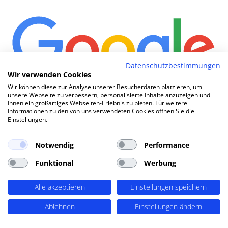
Datenschutzbestimmungen
Wir verwenden Cookies
Wir können diese zur Analyse unserer Besucherdaten platzieren, um
unsere Webseite zu verbessern, personalisierte Inhalte anzuzeigen und
Wi
|
Ihnen ein großartiges Webseiten-Erlebnis zu bieten. Für weitere
Informationen zu den von uns verwendeten Cookies öffnen Sie die
Einstellungen.
TOP SEO DURCH DYNAMISCHE INHALTE
Notwendig
Performance
SEO-Agentur Datteln ? PERIMETRIK®!
Funktional
Werbung
PERIMETRIK® hat eine besonders erfolgreiche SEO
Alle akzeptieren
Einstellungen speichern
Methode entwickelt, die alle wesentlichen Bereiche
abdeckt: Recherche und Konzeption, technische
Ablehnen
Einstellungen ändern
Optimierung, redaktionellen Support und regelmäßiges
SEO Monitoring. Unsere SEO-Leistungen umfassen u.A.: