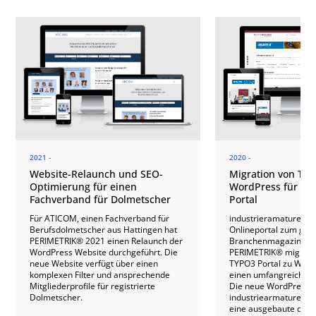
2021 -
2020 -
Website-Relaunch und SEO-
Migration von TY
Optimierung für einen
WordPress für ein
Fachverband für Dolmetscher
Portal
Für ATICOM, einen Fachverband für
industrieramaturen.de 
Berufsdolmetscher aus Hattingen hat
Onlineportal zum gle
PERIMETRIK® 2021 einen Relaunch der
Branchenmagazin des 
WordPress Website durchgeführt. Die
PERIMETRIK® migrier
neue Website verfügt über einen
TYPO3 Portal zu Word
komplexen Filter und ansprechende
einen umfangreichen 
Mitgliederprofile für registrierte
Die neue WordPress 
Dolmetscher.
industriearmaturen.de
eine ausgebaute dyna