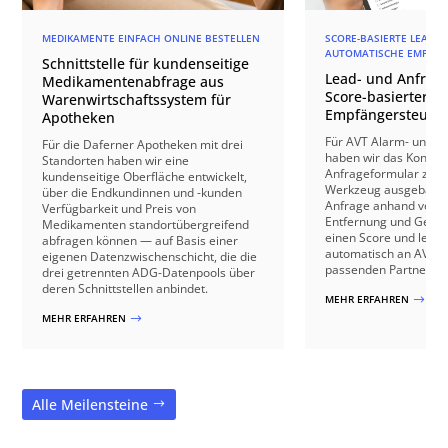
MEDIKAMENTE EINFACH ONLINE BESTELLEN
SCORE-BASIERTE LEAD-Q
AUTOMATISCHE EMPFÄN
Schnittstelle für kundenseitige
Lead- und Anfrage
Medikamentenabfrage aus
Score-basierter
Warenwirtschaftssystem für
Empfängersteuer
Apotheken
Für AVT Alarm- und V
Für die Daferner Apotheken mit drei
haben wir das Kontakt
Standorten haben wir eine
Anfrageformular zu e
kundenseitige Oberfläche entwickelt,
Werkzeug ausgebaut: 
über die Endkundinnen und -kunden
Anfrage anhand von B
Verfügbarkeit und Preis von
Entfernung und Gebäu
Medikamenten standortübergreifend
einen Score und leite
abfragen können — auf Basis einer
automatisch an AVT o
eigenen Datenzwischenschicht, die die
passenden Partnerbetr
drei getrennten ADG-Datenpools über
deren Schnittstellen anbindet.
MEHR ERFAHREN
$
MEHR ERFAHREN
$
Alle Meilensteine