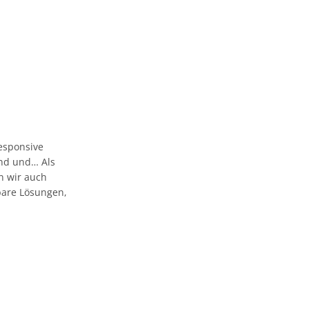
esponsive
 und und… Als
n wir auch
bare Lösungen,