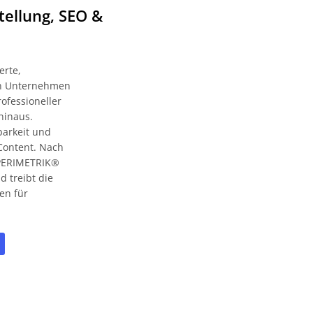
tellung, SEO &
erte,
zen Unternehmen
ofessioneller
hinaus.
barkeit und
Content. Nach
t PERIMETRIK®
 treibt die
en für