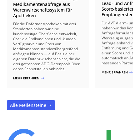
Lead- und Anfrage
Medikamentenabfrage aus
Score-basierter
Warenwirtschaftssystem für
Empfängersteuer
Apotheken
Für AVT Alarm- und V
Für die Daferner Apotheken mit drei
haben wir das Kontakt
Standorten haben wir eine
Anfrageformular zu e
kundenseitige Oberfläche entwickelt,
Werkzeug ausgebaut: 
über die Endkundinnen und -kunden
Anfrage anhand von B
Verfügbarkeit und Preis von
Entfernung und Gebäu
Medikamenten standortübergreifend
einen Score und leite
abfragen können — auf Basis einer
automatisch an AVT o
eigenen Datenzwischenschicht, die die
passenden Partnerbetr
drei getrennten ADG-Datenpools über
deren Schnittstellen anbindet.
MEHR ERFAHREN
$
MEHR ERFAHREN
$
Alle Meilensteine