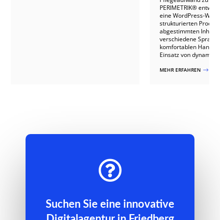
PERIMETRIK® entwicke
eine WordPress-Websi
strukturierten Produkt
abgestimmten Inhalte
verschiedene Sprach
komfortablen Handha
Einsatz von dynamisch
MEHR ERFAHREN
$

Suchen Sie eine innovative
Digitalagentur in Friedberg