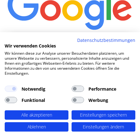
Wi
|
Datenschutzbestimmungen
Wir verwenden Cookies
Wir können diese zur Analyse unserer Besucherdaten platzieren, um
unsere Webseite zu verbessern, personalisierte Inhalte anzuzeigen und
TOP SEO DURCH DYNAMISCHE INHALTE
Ihnen ein großartiges Webseiten-Erlebnis zu bieten. Für weitere
Informationen zu den von uns verwendeten Cookies öffnen Sie die
SEO-Agentur Friedberg (Hessen) ?
Einstellungen.
PERIMETRIK®!
Notwendig
Performance
PERIMETRIK® hat eine besonders erfolgreiche SEO
Funktional
Werbung
Methode entwickelt, die alle wesentlichen Bereiche
abdeckt: Recherche und Konzeption, technische
Alle akzeptieren
Einstellungen speichern
Optimierung, redaktionellen Support und regelmäßiges
Ablehnen
Einstellungen ändern
SEO Monitoring. Unsere SEO-Leistungen umfassen u.A.:
SEO-Analysen und Keyword Recherche
(OnPage SEO