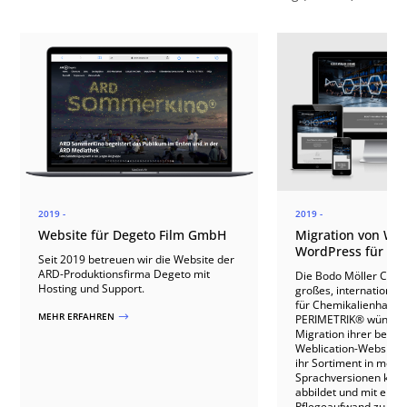
2019 -
2019 -
Website für Degeto Film GmbH
Migration von Web
WordPress für B
Seit 2019 betreuen wir die Website der
ARD-Produktionsfirma Degeto mit
Die Bodo Möller Chem
Hosting und Support.
großes, internationa
für Chemikalienhande
MEHR ERFAHREN
$
PERIMETRIK® wünschte
Migration ihrer best
Weblication-Website z
ihr Sortiment in mehr
Sprachversionen klar s
abbildet und mit eine
Pflegeaufwand zu betr