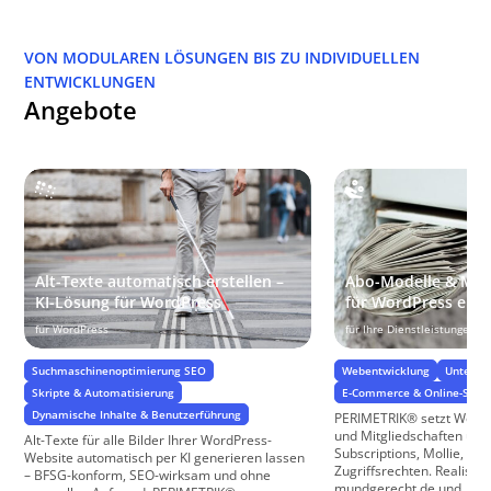
VON MODULAREN LÖSUNGEN BIS ZU INDIVIDUELLEN
ENTWICKLUNGEN
Angebote
Alt-Texte automatisch erstellen –
Abo-Modelle & Mitg
KI-Lösung für WordPress
für WordPress einr
für WordPress
für Ihre Dienstleistungen u
Suchmaschinenoptimierung SEO
Webentwicklung
Unterne
Skripte & Automatisierung
E-Commerce & Online-Shop
Dynamische Inhalte & Benutzerführung
PERIMETRIK® setzt Word
und Mitgliedschaften u
Alt-Texte für alle Bilder Ihrer WordPress-
Subscriptions, Mollie, Str
Website automatisch per KI generieren lassen
Zugriffsrechten. Realisiert
– BFSG-konform, SEO-wirksam und ohne
mundgerecht.de und ...